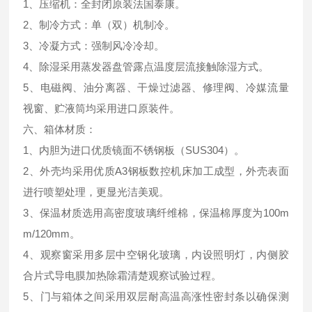
1、压缩机：全封闭原装法国泰康。
2、制冷方式：单（双）机制冷。
3、冷凝方式：强制风冷冷却。
4、除湿采用蒸发器盘管露点温度层流接触除湿方式。
5、电磁阀、油分离器、干燥过滤器、修理阀、冷媒流量
视窗、贮液筒均采用进口原装件。
六、箱体材质：
1、内胆为进口优质镜面不锈钢板（SUS304）。
2、外壳均采用优质A3钢板数控机床加工成型，外壳表面
进行喷塑处理，更显光洁美观。
3、保温材质选用高密度玻璃纤维棉，保温棉厚度为100m
m/120mm。
4、观察窗采用多层中空钢化玻璃，内设照明灯，内侧胶
合片式导电膜加热除霜清楚观察试验过程。
5、门与箱体之间采用双层耐高温高涨性密封条以确保测