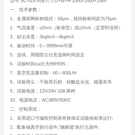
型号 SC-015 内形尺寸D×W×H 1000×1000×1500
一、技术参数：
1、金属筛网标称线径：50μm，线间标称间距为75μm
2、气流速度：≤2m/s（标准型）或≥2m/s（定货时说明）
3、砂尘浓度：2kg/m3～4kg/m3
4、振动时间：0～9999min可调
5、连续、周期防尘任意选择时间设定
6、试验时间zui大为99H59S；
7、真空泵流量控制：60～600L/H
8、试验用尘：干燥滑石粉、硅酸盐水泥、烟通灰等
9、试验电源：12V/24V 10A 两种
10、电源电压：AC380V/50HZ
二、控制系统：
1、采用进口可编程控制器有效保证试验按标准运行;
2、配备抽真空执行器件,“施耐德"执行元器件;