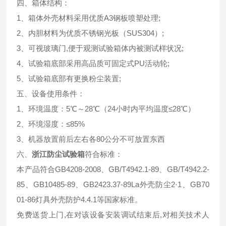
四、箱体结构：
1、箱体外壳材料采用优质A3钢板喷塑处理;
2、内胆材料为优质不锈钢光板（SUS304）;
3、可视玻璃门,便于观测试验箱体内被测试样状况;
4、试验箱底部采用高品质可固定式PU活动轮;
5、试验箱底部有更换粉尘装置;
五、设备使用条件：
1、环境温度：5℃～28℃（24小时内平均温度≤28℃）
2、环境湿度：≤85%
3、机器放置前后左右各80公分不可放置东西
六、
浙江
防尘试验箱
符合标准：
本产品符合GB4208-2008、GB/T4942.1-89、GB/T4942.2-
85、GB10485-89、GB2423.37-89La外壳防尘2·1、GB70
01-86灯具外壳防护4.4.1等国家标准。
免费送货上门,在对该设备安装调试结束后,对相关技术人