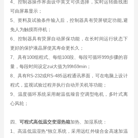
4、控制器操作界面设中英文可供选择，实时运转曲线图
可由屏幕显示；
5、资料及试验条件输入后，控制器具有荧屏锁定功能,避
免人为触摸而停机；
6、控制器具有荧屏自动屏保功能，在长时间运行状态下
更好的保护液晶屏使其寿命更长久；
7、具有100组程式、每组100段、每段可循环999步骤的容
量，每段时间设定zui大值为99h59min；
8、具有RS-232或RS-485远程通讯界面，可在电脑上设计
程式，监视试验过程并执行自动开关机等功能；
9、温度循环系统采用耐温低噪音空调型电机，多叶式离
心风轮；
四、
可程式高低温交变湿热箱
加热、加湿系统：
1、高温低温湿热*独立系统，采用远红外镍合金高速加温