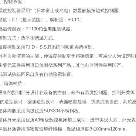
、控制系统：
.温度控制器采用*（日本富士或岛电）数显触摸按键式控制器。
.精度：0.1（显示范围）、解析度：±0.1℃。
.感温传感器：PT100铂金电阻测试器。
.控制方式：热平衡调温方式。
.温度控制采用P.I.D＋S.S.R系统同频道协调控制。
.具有自动演算的功能，使温度控制更为精确稳定，可减少人为设定时
.主要元器件采用进口施耐德系列产品，其他电器附件采用国产。
.低温试验箱回风口具有自动除霜装置。
、箱体材质：
.设备的控制部分设计在设备的右侧，分布有温度控制器、控制开关
.*的造型设计：圆弧造型设计，表面喷塑处理，线条流畅自然，高质
.箱体内胆采用高级优质SUS304不锈钢板。
.箱体外壳采用优质A3钢板数控机床加工成型，造型美观大方，外壳
.保温材质选用高密度玻璃纤维棉，保温棉厚度为100mm/120mm。