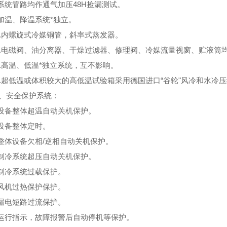
.系统管路均作通气加压48H捡漏测试。
.加温、降温系统*独立。
0.内螺旋式冷媒铜管，斜率式蒸发器。
1.电磁阀、油分离器、干燥过滤器、修理阀、冷媒流量视窗、贮液筒
2.高温、低温*独立系统，互不影响。
3.超低温或体积较大的高低温试验箱采用德国进口“谷轮"风冷和水冷
、安全保护系统：
.设备整体超温自动关机保护。
.设备整体定时。
.整体设备欠相/逆相自动关机保护。
.制冷系统超压自动关机保护。
.制冷系统过载保护。
.风机过热保护保护。
.漏电短路过流保护。
.运行指示，故障报警后自动停机等保护。