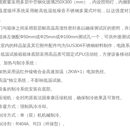
.观察窗采用多层中空钢化玻璃250X300（mm），内设照明灯，
.温度循环系统采用耐高低温低噪音不锈钢多翼式叶轮，以达强度
。
.门与箱体之间采用双层耐高温高涨性密封条以确保测试区的密闭，
.箱体左侧配Φ50mm或Φ25mm或Φ100mm测试孔一个，可供外
0.室内的样品架及其它附件配件均为SUS304不锈钢材料制作，电
1.低温试验箱箱体底部采用高品质可固定式PU活动轮，方便设备移动
、加热与制冷系统：
.加热采用远红外镍铬合金高速加温（2KW×1）电加热丝。
.高温*独立系统，不影响低温试验。
.设备的制冷系统安装在底部。
.压缩机：全封闭原装法国泰康压缩机组，确保制冷效果及可靠性。
.冷凝方式：强制风冷冷却。
.制冷方式：单（双）机机械制冷。
.制冷剂：R404A、R23（环保型）。