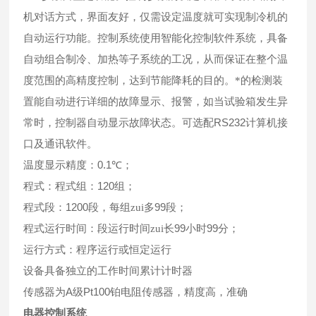
机对话方式，界面友好，仅需设定温度就可实现制冷机的
自动运行功能。控制系统使用智能化控制软件系统，具备
自动组合制冷、加热等子系统的工况，从而保证在整个温
度范围的高精度控制，达到节能降耗的目的。*的检测装
置能自动进行详细的故障显示、报警，如当试验箱发生异
RS232
常时，控制器自动显示故障状态。可选配
计算机接
口及通讯软件。
0.1
温度显示精度：
℃；
120
程式：程式组：
组；
1200
99
程式段：
段，每组zui多
段；
99
99
程式运行时间：段运行时间zui长
小时
分；
运行方式：程序运行或恒定运行
设备具备独立的工作时间累计计时器
A
Pt100
传感器为
级
铂电阻传感器，精度高，准确
电器控制系统