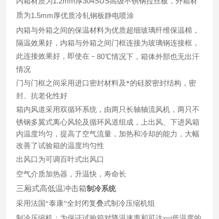
1.2mm
304SUS
内箱材质为
厚
高级不锈钢拉丝板，外箱材
质为
1.5mm
厚优质冷轧钢板静电喷涂
内箱与外箱之间的保温材料为优质超细玻璃纤维保温棉，
隔温效果好，内箱与外箱之间门框连接为玻璃钢连接框，
此连接效果好，即使在－
80
℃情况下，箱体外部也无出汗
情况
门与门框之间采用进口密封材料及*的硅胶密封结构，密
封、抗老化性好
箱内风道采用双循环系统，由两只长轴轴流风机，两只不
锈钢多翼式离心风轮及循环风道组成，上出风、下进风箱
内温度均匀，提高了空气流量，加热和冷却的能力，大幅
改善了试验箱的温度均匀性
出风口为可调百叶式出风口
空气介质加热器，升温快，寿命长
三厢式高低温冲击箱
制冷系统
采用法国“泰康”全封闭复叠式制冷压缩机组
制冷压缩机：为保证试验箱对降温速率和可达zui低温度的