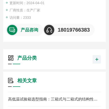
更新时间：2024-04-01
5温度均匀度：±2℃
6冲击温度范围：-40~200℃
厂商性质：生产厂家
7温度恢复时间：5min
访问量：2333
8温度恢复条件：高温+80℃保温≥30min，常温保持5分钟，低
温-70℃保温≥50min，试品重量在规定范围内
18019766383
产品咨询
9高温室升温时间：30min （+25℃～+
产品分类
相关文章
高低温试验箱选型指南：三箱式与二箱式的结构性能大比拼