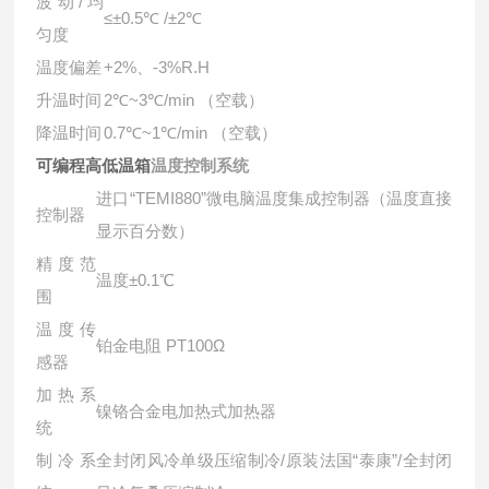
波动/均
≤±0.5℃ /±2℃
匀度
温度偏差
+2%、-3%R.H
升温时间
2℃~3℃/min （空载）
降温时间
0.7℃~1℃/min （空载）
可编程高低温箱
温度控制系统
进口“TEMI880”微电脑温度集成控制器（温度直接
控制器
显示百分数）
精度范
温度±0.1℃
围
温度传
铂金电阻 PT100Ω
感器
加热系
镍铬合金电加热式加热器
统
制冷系
全封闭风冷单级压缩制冷/原装法国“泰康”/全封闭