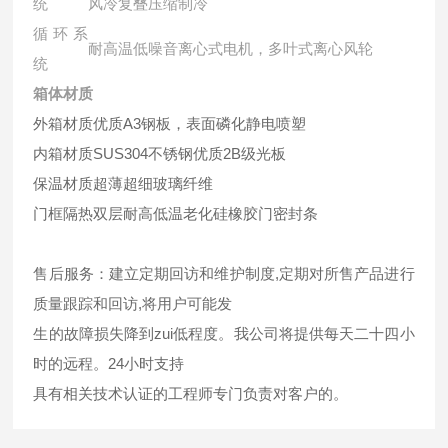
统
风冷复叠压缩制冷
循环系
耐高温低噪音离心式电机，多叶式离心风轮
统
箱体材质
外箱材质
优质A3钢板，表面磷化静电喷塑
内箱材质
SUS304不锈钢优质2B级光板
保温材质
超薄超细玻璃纤维
门框隔热
双层耐高低温老化硅橡胶门密封条
售后服务：建立定期回访和维护制度,定期对所售产品进行
质量跟踪和回访,将用户可能发
生的故障损失降到zui低程度。我公司将提供每天二十四小
时的远程。24小时支持
具有相关技术认证的工程师专门负责对客户的。