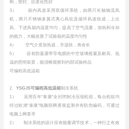
构，密封、抗老化性好
3） 箱内风道采用双循环系统，由两只长轴轴流风
机，两只不锈钢多翼式离心风轮及循环风道组成，上出
风、下进风箱内温度均匀，提高了空气流量，加热和冷却
的能力，大幅改善了试验箱的温度均匀性
4） 空气介质加热器，升温快，寿命长
5） 设有防凝露带导电膜的中空玻璃视窗及耐高、低
温的照明装置，能清晰观察到内部试验样品
可编程高低温箱
2、
YSGJS
可编程高低温箱
制冷系统
1） 采用百年“泰康”全封闭制冷压缩机组，每台机组均
经过欧洲“泰康”电脑联网逐项监测并有防伪编码，可通过
电脑上网查寻
2） 制冷系统的设计应有能量调节技术，一种行之有效