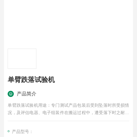
单臂跌落试验机
产品简介
单臂跌落试验机用途：专门测试产品包装后受到坠落时所受损情
况，及评估电器、电子组装件在搬运过程中，遭受落下时之耐冲
击强度。跌落台，跌落试验台配有高精度数显仪表控制高度。
产品型号：