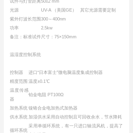
试件与灯管距离
50±2 mm
光源
UV-A （美国GE） 其它光源需要定制
紫外灯波长范围
300～400nm
功率
2.5kw
备注：标准试件尺寸：75×150mm
温湿度控制系统
控制器
进口“日本富士”微电脑温度集成控制器
精度范围
温度±0.1℃
温度传感
铂金电阻 PT100Ω
器
加热系统
镍铬合金电加热式加热器
供水系统
加湿供水采用自动控制且可回收余水，节水降耗
采用单循环系统，有一只进口轴流风机，提高了
循环系统