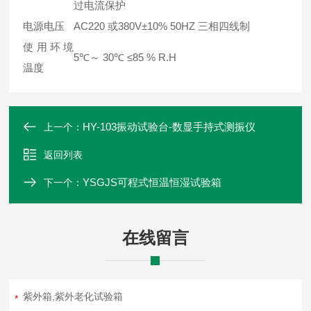
过电流保护
电源电压
AC220 或380V±10% 50HZ 三相四线制
使用环境
5℃～ 30℃ ≤85 % R.H
温度
HY-103振动试验台-数显手持式测振仪
上一个：
返回列表
YSGJS可程式恒温恒湿试验箱
下一个：
在线留言