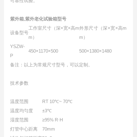
可靠性试验。
紫外箱,紫外老化试验箱
型号
工作室尺寸（深×宽×高m
外形尺寸（深×宽×高m
设备型号
m）
m）
YSZW-
450×1170×500
500×1380×1480
P
备注：以上为常规尺寸型号，可以定制。
技术参数
温度范围
RT 10℃~ 70℃
温度均匀度
±3℃
湿度范围
≥95% R·H
灯管中心距离
70mm