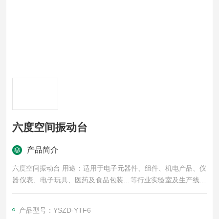
六度空间振动台
产品简介
六度空间振动台 用途：适用于电子元器件、组件、机电产品、仪
器仪表、电子玩具、医药及食品包装…等行业实验室及生产线上
对样品进行低频振动试验。如品质鉴定试验，可靠性鉴定试验，
耐久试验，疲劳试验，振动防治改善等。模拟产品在制造、组
产品型号：YSZD-YTF6
装、运输及使用过程中所遭受的振动环境，以评定其结构的耐振