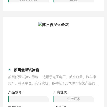
苏州低温试验箱
苏州低温试验箱用途： 适用于电子电工、航空航天、汽车摩
托车、科研单位、高等院校、各种电子元气件等相关产品的零
部件及材料在低温、恒温环境下贮存和使用时的适应性试验，
产品型号：
厂商性质：
检测其各性能指标。低温箱/低温试验箱规格（单位:mm）：
生产厂家
型号 D-100 内形尺寸D&#215;W&#215;H 450&#215;450&#2