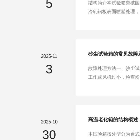
5
结构简介本试验箱突破国
冷轧钢板表面喷塑处理，
制冷蒸发器等部件，配有
法国泰康全封闭压缩机，
砂尘试验箱的常见故障
2025-11
3
故障处理方法一、沙尘试
工作或风机过小，检查粉
扫,定期应有专业人士维
六、相邻的墙壁或器物之
高温老化箱的结构概述
2025-10
30
本试验箱按外型分为台式