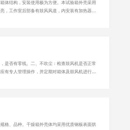
的箱体结构，安装使用极为方便。本试验箱外壳采用
光亮，工作室后部备有鼓风风道，内安装有加热器、
求。本试验箱制冷系统安装于箱体下部，制冷机采用
。本试验箱设有两道...
常，是否有零线。二、不吹尘：检查鼓风机是否正常
箱应有专人管理操作，并定期对箱体及鼓风机进行清
十五到二十五度之间，相对湿度小于85%的空间。
的场所，应安装...
同规格、品种。干燥箱外壳体均采用优质钢板表面烘