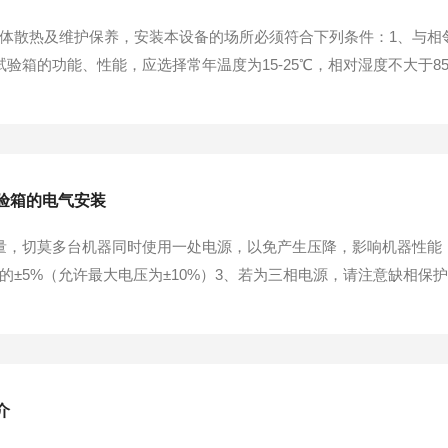
体散热及维护保养，安装本设备的场所必须符合下列条件：1、与相
试验箱的功能、性能，应选择常年温度为15-25℃，相对湿度不大于8
上。5、应安装在无直射阳光的场所。6、应安装在通风良好的场所。
的场所。9、尽可能地安装在靠近供电电源的场所。二、电气安装1、注意
验箱的电气安装
量，切莫多台机器同时使用一处电源，以免产生压降，影响机器性能
的±5%（允许最大电压为±10%）3、若为三相电源，请注意缺相
两电源线相互交换即可）本机后部有接地端子，请接地。接地线必
Ω以下。4、如您将接地线接在水管上，水管必...
介