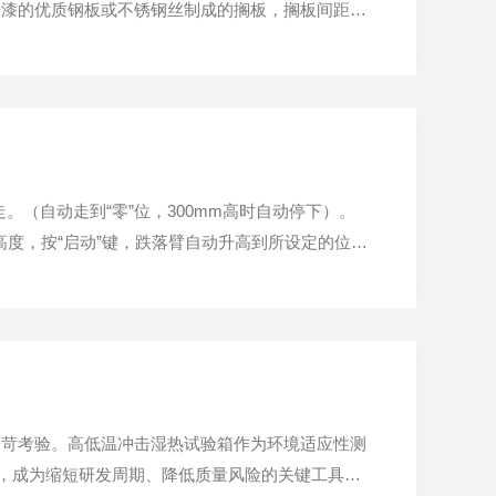
粉漆的优质钢板或不锈钢丝制成的搁板，搁板间距可
中上方设有双层钢化玻璃观察窗，能清晰观察到箱内
示灯的电源开关、控...
走。（自动走到“零”位，300mm高时自动停下）。
跌落高度，按“启动”键，跌落臂自动升高到所设定的位
试物体”损坏程度。8、测试完毕，按“降低”键至30
严苛考验。高低温冲击湿热试验箱作为环境适应性测
性，成为缩短研发周期、降低质量风险的关键工具。