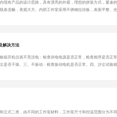
内现有产品的设计思路，具有漂亮的外观，理想的拼装方式，紧凑
线条流畅，美观大方。内胆工作室采用不锈钢拉丝板，表面平整、
鼓风风机，使风道内冷热空气吹入工作室中，以保证工作室温度要
安装方便，性能可靠，噪音低。保温材料采用超细玻璃棉，保温效果好
及解决方法
验箱开机仪表不亮没电：检查供电电源是否正常，检查相序是否正
尘是否干燥。三、不振动：检查振动电机是否正常。四、沙尘试验
护保养。五、为了稳定地发挥试验箱的功能、性能，应选择常年温度为
间的距离。安装场所的环境温度切忌急剧变化五、应安装在无直射阳光
和立式二类，由不同的工作室材料，工作室尺寸和控温范围分为不