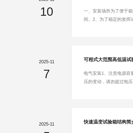
10
一、安装场所为了便于箱
间。2、为了稳定的发挥
化。4、应安装在水平面
方。8、应安装在灰尘少
可程式大范围高低温试
2025-11
7
电气安装1、注意电源容
压的变动，请勿超过电压
能为逆相，只需将相邻的
程，接地电阻应保持在50
快速温变试验箱结构简
2025-11