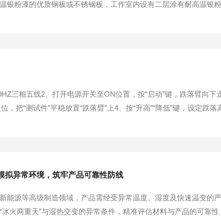
温银粉漆的优质钢板或不锈钢板，工作室内设有二层涂有耐高温银
细玻璃棉隔热。台式箱门采用双层钢化玻璃门或观察窗，立式箱门
连接处装有耐高温硅橡胶密封圈，以保证工作室与箱门之间密封。带指
V50HZ三相五线2、打开电源开关至ON位置，按“启动”键，跌落臂向下
复位，把“测试件”平稳放置“跌落臂”上4、按“升高”“降低”键，设定
有人或有其它物品。6、按“跌落”键，测试物件自由落体。7、检查“测
落臂走回位置，关掉电源，放下跌...
模拟异常环境，筑牢产品可靠性防线
新能源等高级制造领域，产品需经受异常温度、湿度及快速温变的
“冰火两重天”与湿热交变的异常条件，精准评估材料与产品的可靠