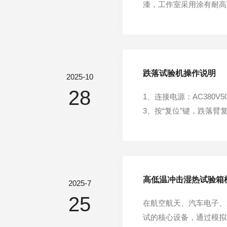
漆，工作室采用涂有耐高
任意调节，中间层充填超
加热物品。工作室与箱门
跌落试验机操作说明
2025-10
28
1、连接电源：AC380
3、按“复位”键，跌落臂
置。5、观察跌落臂下是否
0mm，按“启动”键，跌
高低温冲击湿热试验箱
2025-7
25
在航空航天、汽车电子、
试的核心设备，通过模拟