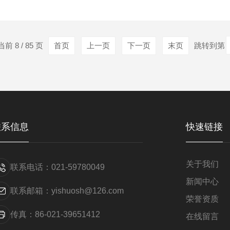
的性能突围高低温冲击湿热试验箱采用独立高温区（通常达150-20
30℃以上的温变速率。例如，某新能源汽车电池包需在-40℃至85℃.
前 8 / 85 页
首页
上一页
下一页
末页
跳转到第
联系信息
快速链接
关于我们
联系电话：021-59780049
新闻中心
联系邮箱：yishuosh@126.com
荣誉资质
传真：86-021-39651412
在线留言