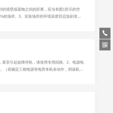
邻的墙壁或器物之间的距离，应当有图1所示的空
5%的场所。3、安装场所的环境温度切忌急剧变
7、应安装在远离可燃物、爆炸物及高温发热源的地
电源...
，甚至引起故障停机，请使用专用回路。2、电源电
保护。（若确定三相电源有电而本机未动作，则该机可
须妥善施工，按照电气设备技术准则，第三种接地工