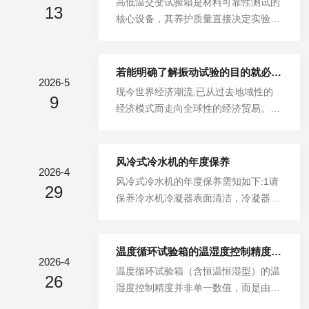
高低温交变试验箱是材料可靠性测试的
及有无破损，制冷管路有无泄漏油渍，
13
量，如要获得小的换气量可逐渐关闭中
核心设备，其养护质量直接决定实验数
水箱水位是否充足。样品准备阶段，确
间排气孔。5、箱内放置试品时不能太
据的准确性和设备寿命。然而，许多使
保试件清洁干燥，体积不超过工作室容
密，以免影响工作室内气流的正常流
用者常陷入以下误区，轻则导致性能衰
积的...
动，造成试验失效。6、请勿随意拆装
减，重则引发系统瘫痪。本文揭示六大
若能明确了解振动试验的目的就必能了解振动试验的必要性
电器元件及设备的零部件，以免损坏电
2026-5
典型错误操作，助您构建科学养护体
现今世界经济潮流,已从过去地域性的
气控制线路及设备的人为事故而影响其
9
系。一、温度传感器校准盲区误区表
经济模式而走向全球性的经济贸易。无
性能与正常工作。7、严禁利用本箱干
现：-仅依赖设备自检功能，忽略第三
论是地域性市场或进军全球市场，高质
燥处理易爆、易燃、易挥发的物品。
方计量校准。-将传感器探头紧贴内壁
量的表现是不容讳言的。而振动测试更
8、如需防止...
安装，偏离有效工作区。-湿热交替环
是协助您产品跃入高质量行列中不可缺
风冷式冷水机的年度保养
境下长期不更换探头，导致金属封装锈
2026-4
乏的利器。产品达到用户手中，在此过
风冷式冷水机的年度保养需知如下:1请
蚀。风险解析：-数据显示偏差达
29
程中将有不同状态之振动产生，造成产
保养冷水机冷凝器表面清洁，冷凝器四
±3℃，致使材料热胀冷缩系数测算失
品不同程度的损坏。而对于产品有任何
周空气流通，定期清洗冷凝器，清洗冷
真。-探头响应延迟造成过冲现象，...
损坏都不是厂商及客户所愿意见到的，
凝器(累积运行一个月清洗一次)2清洗
然而运送过程所发生的振动却是难以避
冷却塔(水冷式冷水机累积运行三个月
温度循环试验箱的温湿度控制精度如何？
免，若一味的提高包装成本，必将带来
2026-4
清洗一次)3检查冷冻油及润滑油系统,必
温度循环试验箱（含恒温恒湿型）的温
严重而不必要的浪费，反之脆弱的包装
26
要时进行更换和补充（螺杆压缩机需要
湿度控制精度并非单一数值，而是由波
却造成产品的高成本，并丧失了产品形
更换）。4检查主机电路系统。5工业冷
动度、均匀度、偏差三大指标共同定义
象及市场，这些都不是我们所愿见到