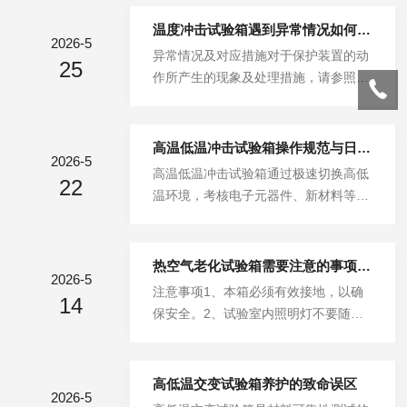
前，请再加装一只无熔丝开关或门刀开
关（约16-25A）。4.排水管可用PVC1/
温度冲击试验箱遇到异常情况如何采用正确的措施？
2026-5
2“硬管排放，须注意水管应往下。5.排
异常情况及对应措施对于保护装置的动
25
气管需用硬管PVC21/2“硬管，沿伸至
作所产生的现象及处理措施，请参照以
室外排放，须注意排气管之安装，可由
下各项情况处理。如处理有困难的时
机器平行向下。6.机器之安装位置，请
候，请与本厂联系。异样情况原因和处
避免阳光直照射，以免影响测试之条
理方法即使接通电源开关也不动作忘记
高温低温冲击试验箱操作规范与日常维护保养，延长设备寿命看这篇
件。7.机器之安装位置，应尽量勿靠近
2026-5
接通漏电断路器，将漏电断路器拨到O
高温低温冲击试验箱通过极速切换高低
其它电器设备、精密仪器或易燃物品，
22
N。供电电源没有输入：熔断器熔丝烧
温环境，考核电子元器件、新材料等在
以免危险。8.本机器为PP板制成，...
毁。为保证制冷系统安全可靠的运转，
骤变温差下的可靠性。这台设备长期在
延长压缩机的使用寿命，请注意日常的
应力极限下运行，若操作失范或疏于保
维护保养。1、压缩机开机前：（1）检
养，不仅测试数据失真，压缩机与密封
热空气老化试验箱需要注意的事项有哪些？
查电源电压、环境温度是否在规定的范
2026-5
系统也会提前报废。掌握标准作业程序
注意事项1、本箱必须有效接地，以确
围。2、压缩机运转中：（2）压缩机的
14
与分级维护策略，是确保设备十年如一
保安全。2、试验室内照明灯不要随便
吸气、排气压力不要超过使用范围，倾
日的硬性保障。一、标准化操作：从预
开启，且开的时间不宜过长，以免烧
听压缩机的运转声音，除进气阀片、排
温到结束的闭环操作始于环境核查。确
毁。3、使用本设备应有专人负责看
气...
认设备接地可靠，周围预留散热空间，
管，试验完毕应切断外接电源。4、箱
高低温交变试验箱养护的致命误区
且电源电压稳定。检查箱门密封条弹性
2026-5
体顶端的五个排气孔，调节老化箱换气