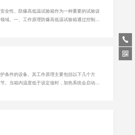
和安全性。防爆高低温试验箱作为一种重要的试验设
用领域。一、工作原理防爆高低温试验箱通过控制箱
感器和控制系统，可以快速而稳定地将温度调节至设
同时，防爆设...
养护条件的设备。其工作原理主要包括以下几个方
调节。当箱内温度低于设定值时，加热系统会启动以
过温度传感器实时监测箱内温度，并将数据反馈给控
度在设定范围内。湿度...