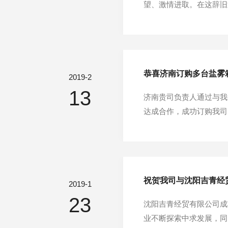
望、激情进取。在这辞旧
硕、帮助毅硕的朋友，致
竿。展望未来我们充满希
恭喜济南订购多台盐雾
2019-2
13
济南贵司负责人通过与我
达成合作，成功订购我司
有上海大学、天津大学、
高等院校，凭借先进的技
祝贺我司与沈阳吉青经
2019-1
23
沈阳吉青经贸有限公司成
业不断探索中求发展，同