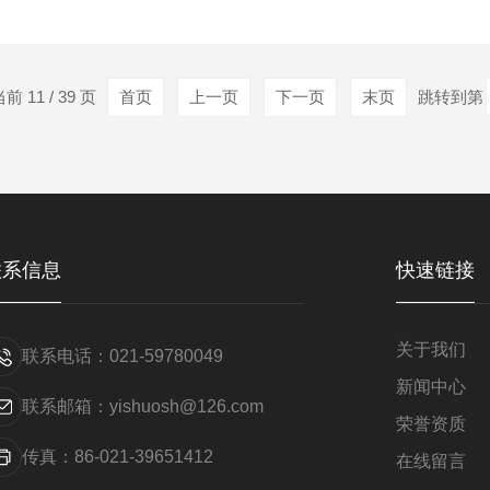
发、生产、销售环测设备的高科技公司。多年来，公司特别在湿热
尘试验箱的生产销售和服务方面取得长足发展。
 11 / 39 页
首页
上一页
下一页
末页
跳转到第
联系信息
快速链接
关于我们
联系电话：021-59780049
新闻中心
联系邮箱：yishuosh@126.com
荣誉资质
传真：86-021-39651412
在线留言