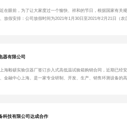
近在眼前，为了让大家度过一个愉快、祥和的节日，根据国家有关
放假安排：公司放假时间为2021年1月30日至2021年2月21日（
节假日期间，不再安排发货，请有备货需求的提前打款备货！2、节
请注意安全。特此通知！祝全体同事新年快乐，全家幸福上海毅硕实验.
电器有限公司
上海毅硕实验仪器厂签订步入式高低温试验箱购销合同，近期已经
、金融中心上海。是一家专业研制、开发、生产、销售环测设备的
；振动、跌落试验台及老化、淋雨、沙尘试验箱的生产销售和服务方
地位于上海市金山工业区金百路489号。经营范围包括电子电器，塑料制品
备科技有限公司达成合作