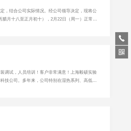
规定，结合公司实际情况。经公司领导决定，现将公
农历腊月十八至正月初十），2月22日（周一）正常上
假日期间，不再安排维修，需要维修的机器请节后再
..
安装调试，人员培训！客户非常满意！上海毅硕实验
高科技公司。多年来，公司特别在湿热系列、高低温
面取得长足发展。上海携福电器有限公司成立于20
，灯具，...