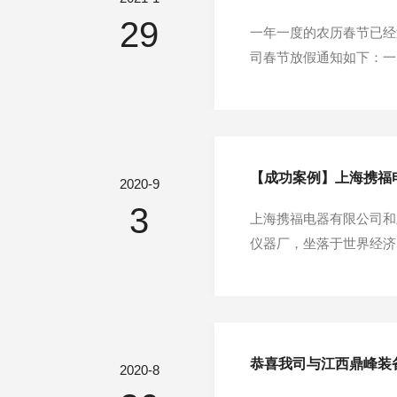
29
一年一度的农历春节已经
司春节放假通知如下：一、
班。二、其他事项：1、
发货！3、节日外出人员
【成功案例】上海携福
2020-9
3
上海携福电器有限公司和
仪器厂，坐落于世界经济
系列试验箱；盐雾试验箱
07年06月21日，注册
恭喜我司与江西鼎峰装
2020-8