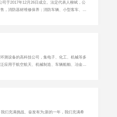
司于2017年12月26日成立。法定代表人柳斌，公
销售，消防器材维修保养；消防车辆、小型客车、厢
厂，坐落于世界经济、金融中心上海。是一家专业研
箱；...
售环测设备的高科技公司，集电子、化工、机械等多
广泛应用于航空航天、机械制造、车辆船舶、冶金矿
特别在湿热系列、高低温系列试验箱；盐雾试验箱；
术有限公司于20...
，我们充满挑战、奋发有为;新的一年，我们充满希