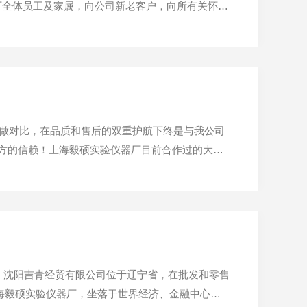
厂全体员工及家属，向公司新老客户，向所有关怀毅
、“猪”事顺心。旧岁已展千重锦，新年更近百尺
服务...
报价做对比，在品质和售后的双重护航下终是与我公司
我方的信赖！上海毅硕实验仪器厂目前合作过的大学
中国航发北京航空材料研究院、哈尔滨工业大学、等
合作伙伴...
功。沈阳吉青经贸有限公司位于辽宁省，在批发和零售
海毅硕实验仪器厂，坐落于世界经济、金融中心上