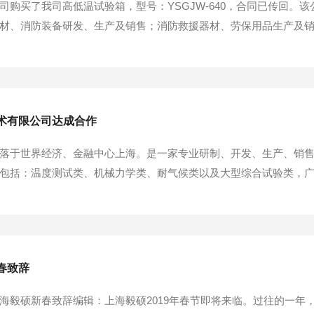
购买了我司高低温试验箱，型号：YSGJW-640，合同已传回。该公
材、消防装备研发、生产及销售；消防救援器材、劳保用品生产及
进出口业务，应急救援设备研发、生产及销售。上海毅硕实验仪器
测设备的高科技公司。多年来，公司特别在湿热系列、高低温系列试验
术有限公司达成合作
落于世界经济、金融中心上海。是一家专业研制、开发、生产、销
包括：温度测试类、机械力学类、耐气候类以及大型综合试验类，
建筑材料、大专院校、科研院所、商检质检等领域。多年来，公司
以及振动、跌落试验台的生产销售和服务方面取得长足发展。上海华为技
春致辞
海毅硕新春致辞编辑：上海毅硕2019年春节即将来临。过往的一年