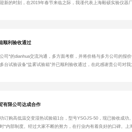
迎新的时刻，在2019年春节来临之际，我谨代表上海毅硕实验仪器
以诚挚的问候和衷心的祝愿!恭祝各位春节快乐、身体健康、万事如意
望，毅硕将继续秉承“持续创新、追求”的价值观，进一步提高公司产品和
箱顺利验收通过
公司*的dianhua交流沟通，多方面考察，并将价格与多方公司的
多台试验设备“盐雾试验箱”并已顺利验收通过，在此感谢贵公司对
南京航空航天大学、长安大学（公路学院）、北京航空航天大学、
术、稳定的性能、快速的售后获得一众客户的支持和好评，并建立长期
贸有限公司达成合作
功订购高低温交变湿热试验箱1台，型号YSGJS-50，现已验收成
时*内部制度。经过大家不断的努力，在行业内有着良好的口碑。上