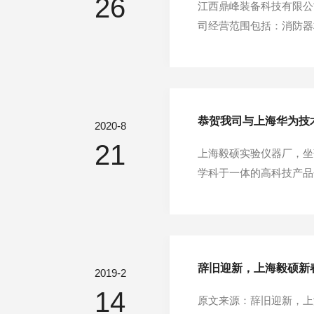
26
江西鼎峰装备科技有限公司
司经营范围包括：消防器
式货车、工程机械销售；
制、开发、生产、销售环
恭贺我司与上海华为技
2020-8
21
上海毅硕实验仪器厂，坐
学科于一体的高科技产品
山、电线电缆塑料橡胶、
老化、淋雨、沙尘试验箱
辞旧迎新，上海毅硕新
2019-2
14
原文来源：辞旧迎新，上