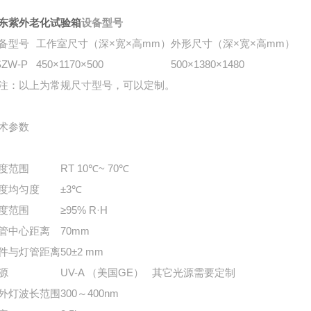
东紫外老化试验箱
设备型号
备型号
工作室尺寸（深×宽×高mm）
外形尺寸（深×宽×高mm）
SZW-P
450×1170×500
500×1380×1480
注：以上为常规尺寸型号，可以定制。
术参数
度范围
RT 10℃~ 70℃
度均匀度
±3℃
度范围
≥95% R·H
管中心距离
70mm
件与灯管距离
50±2 mm
源
UV-A （美国GE） 其它光源需要定制
外灯波长范围
300～400nm