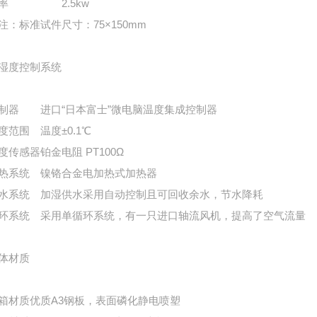
率
2.5kw
注：标准试件尺寸：75×150mm
湿度控制系统
制器
进口“日本富士”微电脑温度集成控制器
度范围
温度±0.1℃
度传感器
铂金电阻 PT100Ω
热系统
镍铬合金电加热式加热器
水系统
加湿供水采用自动控制且可回收余水，节水降耗
环系统
采用单循环系统，有一只进口轴流风机，提高了空气流量
体材质
箱材质
优质A3钢板，表面磷化静电喷塑