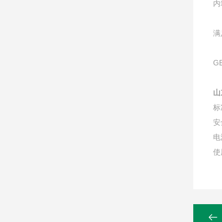
内
满
G
山
标
安
电
使