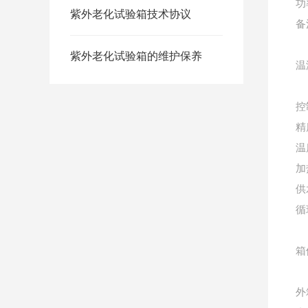
功
紫外老化试验箱技术协议
备
紫外老化试验箱的维护保养
温
控
精
温
加
供
循
箱
外