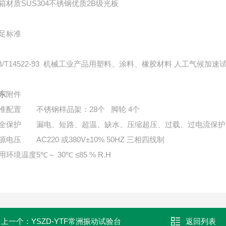
箱材质
SUS304不锈钢优质2B级光板
足标准
B/T14522-93 机械工业产品用塑料、涂料、橡胶材料 人工气候加速
东
附件
准配置
不锈钢样品架：28个 脚轮 4个
全保护
漏电、短路、超温、缺水、压缩超压、过载、过电流保护
源电压
AC220 或380V±10% 50HZ 三相四线制
用环境温度
5℃～ 30℃ ≤85 % R.H
上一个：
YSZD-YTF常洲振动试验台
返回列表