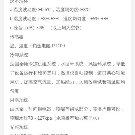
技术指标
a 温度波动度≤±0.5℃，温度均匀度≤±3℃
b 湿度波动度：±3% R•H，湿度均匀度：±5% R•H
c 噪音（dB）≤65 （以上均为空载）
传感器
温、湿度：铂金电阻 PT100
冷却系统
法国泰康冷冻机组系统，水循环系统，风循环系统，降低
了设备运行和维护费用，温控仪自动控制，进口离心轴流
风机，提高空气流量、加热能力，大幅改善试验箱温度均
匀度
淋雨系统
由水泵，时间继电器，喷嘴等组成部分，喷淋周期可设，
喷嘴水压78～127kpa（水箱推荐加去离子水）
光照系统