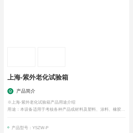
上海-紫外老化试验箱
产品简介
※上海-紫外老化试验箱产品用途介绍
用途：本设备适用于考核各种产品或材料及塑料、涂料、橡胶、
油漆，石油化工，汽车，纺织等行业，在光照、冷凝等环境条件
下的适应性试验，可供各种科研机构及厂矿中心试验室做可靠性
产品型号：YSZW-P
试验。可满足GB/T14522-2008 GB/T 14522-2008 机械工业产