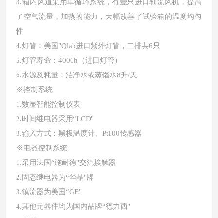
3.箱内风道采用单循环系统，有壹只进口轴流风机，提高
了空气流量，加热的能力，大幅改善了试验箱的温度均匀
性
4.灯管：美国"Qlab进口紫外灯管，二排共6只
5.灯管寿命：4000h（进口灯管）
6.水源及耗量：洁净水或蒸馏水8升/天
※控制系统
1.数显智能控制仪表
2.时间继电器采用“LCD"
3.输入方式：黑板温度计、Pt100传感器
※电器控制系统
1
.采用法国“施耐德"交流接触器
2
.固态继电器为“华晶"牌
3
.镇流器为美国“GE"
4
.其他元器件均为国内品牌
“德力西"