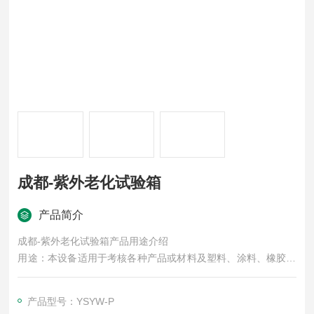
成都-紫外老化试验箱
产品简介
成都-紫外老化试验箱产品用途介绍
用途：本设备适用于考核各种产品或材料及塑料、涂料、橡胶、
油漆，石油化工，汽车，纺织等行业，在光照、冷凝等环境条件
下的适应性试验，可供各种科研机构及厂矿中心试验室做可靠性
产品型号：YSYW-P
试验。可满足GB/T14522-2008 GB/T 14522-2008 机械工业产