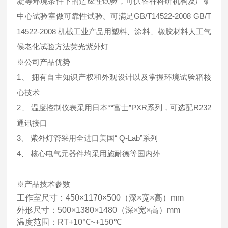
凝等环境条件下的适应性试验，可供各种科研机构及厂矿
中心试验室做可靠性试验。可满足GB/T14522-2008 GB/T
14522-2008 机械工业产品用塑料、涂料、橡胶材料人工气
候老化试验方法荧光紫外灯
※公司产品优势
1、 拥有自主知识产权和外观设计以及掌握环境试验箱核
心技术
2、 温度控制仪表采用日本*“富士”PXR系列，可选配R232
通讯接口
3、 紫外灯管采用全进口美国“ Q-Lab”系列
4、 核心电气元器件均采用施耐德等国内外
※产品技术参数
工作室尺寸：450×1170×500（深×宽×高）mm
外形尺寸：500×1380×1480（深×宽×高）mm
温度范围：RT+10℃~+150℃