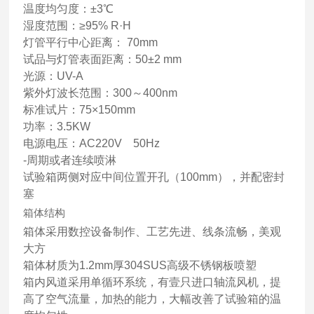
温度均匀度：±3℃
湿度范围：≥95% R·H
灯管平行中心距离： 70mm
试品与灯管表面距离：50±2 mm
光源：UV-A
紫外灯波长范围：300～400nm
标准试片：75×150mm
功率：3.5KW
电源电压：AC220V 50Hz
-周期或者连续喷淋
试验箱两侧对应中间位置开孔（100mm），并配密封
塞
箱体结构
箱体采用数控设备制作、工艺先进、线条流畅，美观
大方
箱体材质为1.2mm厚304SUS高级不锈钢板喷塑
箱内风道采用单循环系统，有壹只进口轴流风机，提
高了空气流量，加热的能力，大幅改善了试验箱的温