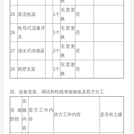
换
无需更
25
直流电源
1个
否
换
热导式流量开
无需更
26
1个
否
关
换
无需更
27
浸水式传感器
2个
否
换
无需更
28
摇壁支架
1个
否
换
四、设备安装、调试和性能考核验收及双方分工
实
实施
施
需方工作内
供方工作内容
是否有土建
阶段
内
容
容