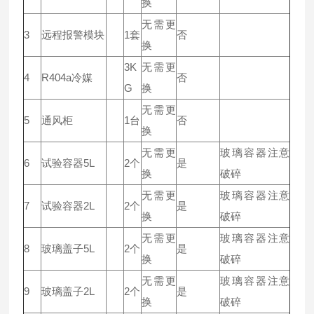
换
无需更
3
远程报警模块
1套
否
换
3K
无需更
4
R404a冷媒
否
G
换
无需更
5
通风柜
1台
否
换
无需更
玻璃容器注意
6
试验容器5L
2个
是
换
破碎
无需更
玻璃容器注意
7
试验容器2L
2个
是
换
破碎
无需更
玻璃容器注意
8
玻璃盖子5L
2个
是
换
破碎
无需更
玻璃容器注意
9
玻璃盖子2L
2个
是
换
破碎