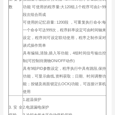
数
功能 可使用的程序量:大120组,1个程序可由1~99
段次组合而成
可使用的记忆容量: 1200段 ，可重复执行命令:每
一个命令可达999次，程序斜率设定可由时间轴来
设定，程序间可设定联结使用，程序之制作采对
谈式操作简单
具有编辑,清除,插入等功能，4组时间信号输出控
制(可控制待测物ON/OFF动作)
具有9组PID参数设定，程序执行中具有跳段,保持
功能，可显示曲线,资料获取；日期、时间调整功
能；按键及画面锁定(LOCK)功能，可连接计算机
使用
1.超温保护
3.安全
2.电源漏电保护
保护
3.冷却水低水压自动停机保护