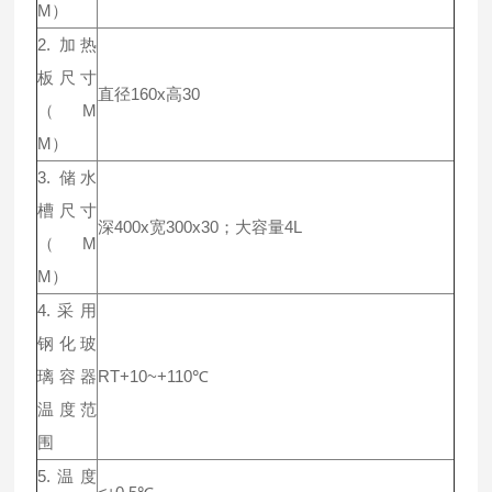
M）
2. 加热
板尺寸
直径160x高30
（M
M）
3. 储水
槽尺寸
深400x宽300x30；大容量4L
（M
M）
4.采用
钢化玻
璃容器
RT+10~+110℃
温度范
围
5.温度