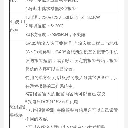
4.冷却水储水槽低水位报警
1.电源：220V±22V 50HZ±1HZ 3.5KW
4.使用
2.环境温度：5~30℃
条件
3.环境湿度：≤85%R.H，不凝露
GA09的输入为开关信号 当输入端口端口与地线
(GND)短路时，GA09会想预先设置的报警你手机
发送报警短信，或者呼叫设定的报警号码，报警
短信的内容可以自己设置。
使用简单方便,可以很好的嵌入到其它设备中，担
任远程报警的工作系统中。
8路报警输入的报警内容均可以自己定义
² 宽电压DC5到15V直流供电
5远程报
² 八路报警检测, 每路报警短信用户可以自己设置
警模块
不同的内容,
² 可以选择输入端口为NC或者NO方式报警