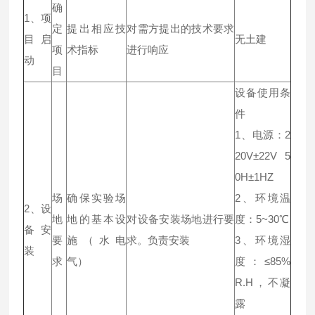
确
1、项
定
提出相应技
对需方提出的技术要求
目启
无土建
项
术指标
进行响应
动
目
设备使用条
件
1、电源：2
20V±22V 5
0H±1HZ
场
确保实验场
2、环境温
2、设
地
地的基本设
对设备安装场地进行要
度：5~30℃
备安
要
施（水电
求。负责安装
3、环境湿
装
求
气）
度：≤85%
R.H，不凝
露