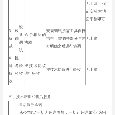
无土建，保
证实验室地
面平整即可
设
3、设
安装调试所需工具自行
备
给予相应的
备调
携带，需调整部分与需
无土建
调
协助
试
方明确之后进行协调
试
4、性
能考
验
按技术协议
按技术协议进行验收
无土建
核验
收
进行验收
收
五、技术培训和售后服务
售后服务承诺
我公司以“一切为用户着想，一切让用户放心”为宗