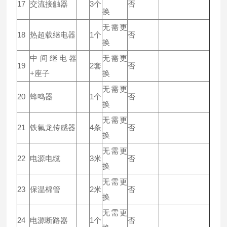
17
交流接触器
3个
否
换
无需更
18
热超载继电器
1个
否
换
中间继电器
无需更
19
2套
否
+座子
换
无需更
20
蜂鸣器
1个
否
换
无需更
21
铁氟龙传感器
4条
否
换
无需更
22
电源电缆
3米
否
换
无需更
23
保温棉管
2米
否
换
无需更
24
电源断路器
1个
否