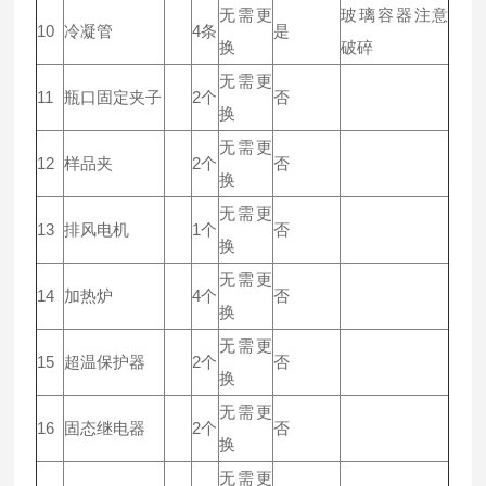
无需更
玻璃容器注意
10
冷凝管
4条
是
换
破碎
无需更
11
瓶口固定夹子
2个
否
换
无需更
12
样品夹
2个
否
换
无需更
13
排风电机
1个
否
换
无需更
14
加热炉
4个
否
换
无需更
15
超温保护器
2个
否
换
无需更
16
固态继电器
2个
否
换
无需更