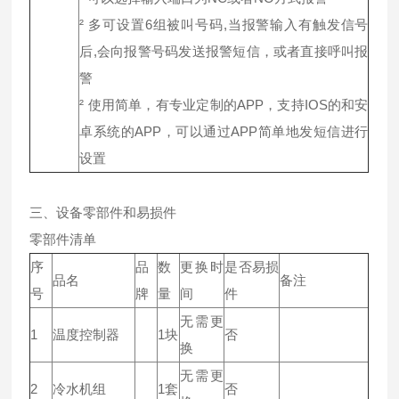
² 多可设置6组被叫号码,当报警输入有触发信号
后,会向报警号码发送报警短信，或者直接呼叫报
警
² 使用简单，有专业定制的APP，支持IOS的和安
卓系统的APP，可以通过APP简单地发短信进行
设置
三、设备零部件和易损件
零部件清单
序
品
数
更换时
是否易损
品名
备注
号
牌
量
间
件
无需更
1
温度控制器
1块
否
换
无需更
2
冷水机组
1套
否