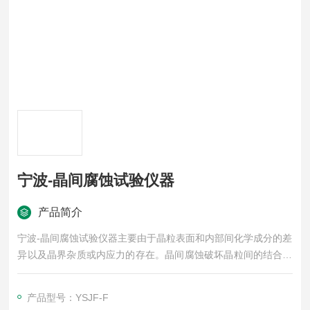
宁波-晶间腐蚀试验仪器
产品简介
宁波-晶间腐蚀试验仪器主要由于晶粒表面和内部间化学成分的差
异以及晶界杂质或内应力的存在。晶间腐蚀破坏晶粒间的结合，
大大降低金属的机械强度。而且腐蚀发生后金属和合金的表面仍
保持一定的金属光泽，看不出被破坏的迹象，但晶粒间结合力显
产品型号：YSJF-F
著减弱，力学性能恶化, 不能经受敲击，所以是一种很危险的腐