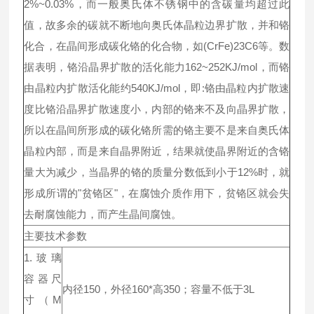
2%~0.03%，而一般奥氏体不锈钢中的含碳量均超过此
值，故多余的碳就不断地向奥氏体晶粒边界扩散，并和铬
化合，在晶间形成碳化铬的化合物，如(CrFe)23C6等。数
据表明，铬沿晶界扩散的活化能力162~252KJ/mol，而铬
由晶粒内扩散活化能约540KJ/mol，即:铬由晶粒内扩散速
度比铬沿晶界扩散速度小，内部的铬来不及向晶界扩散，
所以在晶间所形成的碳化铬所需的铬主要不是来自奥氏体
晶粒内部，而是来自晶界附近，结果就使晶界附近的含铬
量大为减少，当晶界的铬的质量分数低到小于12%时，就
形成所谓的"贫铬区"，在腐蚀介质作用下，贫铬区就会失
去耐腐蚀能力，而产生晶间腐蚀。
主要技术参数
1.玻璃
容器尺
内径150，外径160*高350；容量不低于3L
寸（M