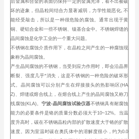
后金属和合金的表面仍保持一定的金属光泽，看不出被破
坏的迹象，但晶粒间结合力显著减弱，力学性能恶化, 不
能经受敲击，所以是一种很危险的腐蚀。通常出现于黄
铜、硬铝合金和一些不锈钢、镍基合金中。不锈钢焊缝的
晶间腐蚀是化学工业的一个重大问题。
不锈钢在腐蚀介质作用下，在晶粒之间产生的一种腐蚀现
象称为晶间腐蚀。
产生晶间腐蚀的不锈钢，当受到应力作用时，即会沿晶界
断裂、强度几乎*消失，这是不锈钢的一种危险的破坏形
式。晶间腐蚀可以分别产生在焊接接头的热影响区(HA
Z)、焊缝或熔合线上，在熔合线上产生的晶间腐蚀又称刀
线腐蚀(KLA)。
宁波-晶间腐蚀试验仪器
不锈钢具有耐腐蚀
能力的必要条件是铬的质量分数必须大于10~12%。当温
度升高时，碳在不锈钢晶粒内部的扩散速度大于铬的扩散
速度。因为室温时碳在奥氏体中的溶解度很小，约为0.0