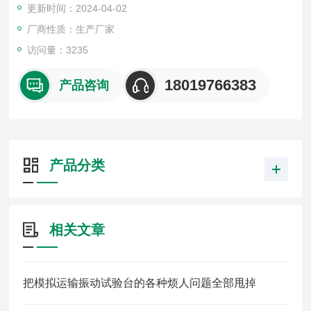
更新时间：2024-04-02
蚀。通常出现于黄铜、硬铝合金和一些不锈钢、镍基合金中。不
锈钢焊缝的晶间腐蚀是化学工业的一个重大问题。
厂商性质：生产厂家
访问量：3235
18019766383
产品咨询
产品分类
相关文章
把模拟运输振动试验台的各种烦人问题全部甩掉