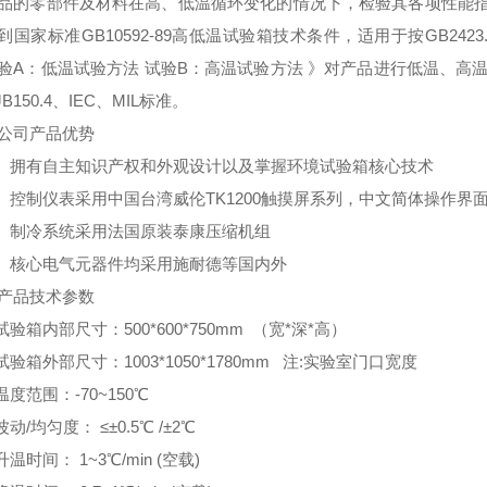
品的零部件及材料在高、低温循环变化的情况下，检验其各项性能
到国家标准GB10592-89高低温试验箱技术条件，适用于按GB2423.1、
验A：低温试验方法 试验B：高温试验方法 》对产品进行低温、高温、。产品符
JB150.4、IEC、MIL标准。
公司产品优势
、 拥有自主知识产权和外观设计以及掌握环境试验箱核心技术
、 控制仪表采用中国台湾威伦TK1200触摸屏系列，中文简体操作
、 制冷系统采用法国原装泰康压缩机组
、 核心电气元器件均采用施耐德等国内外
产品技术参数
.试验箱内部尺寸：500*600*750mm （宽*深*高）
.试验箱外部尺寸：1003*1050*1780mm 注:实验室门口宽度
.温度范围：-70~150℃
.波动/均匀度： ≤±0.5℃ /±2℃
.升温时间： 1~3℃/min (空载)