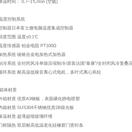
.降温时间： 0.7~1℃/min (空载)
温度控制系统
.控制器日本富士微电脑温度集成控制器
.精度范围 温度±0.1℃
.温度传感器 铂金电阻 PT100Ω
.加热系统 镍铬合金电加热式加热器
.制冷系统 全封闭风冷单级压缩制冷/原装法国“泰康”/全封闭风冷复叠
.循环系统 耐高温低噪音离心式电机，多叶式离心风轮
箱体材质
.外箱材质 优质A3钢板，表面磷化静电喷塑
.内箱材质 SUS304不锈钢优质2B级光板
.保温材质 超薄超细玻璃纤维
.门框隔热 双层耐高低温老化硅橡胶门密封条