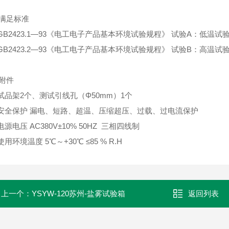
满足标准
.GB2423.1—93《电工电子产品基本环境试验规程》 试验A：低温试
.GB2423.2—93《电工电子产品基本环境试验规程》 试验B：高温试
附件
.试品架2个、测试引线孔（Φ50mm）1个
.安全保护 漏电、短路、超温、压缩超压、过载、过电流保护
.电源电压 AC380V±10% 50HZ 三相四线制
.使用环境温度 5℃～+30℃ ≤85 % R.H
上一个：
YSYW-120苏州-盐雾试验箱
返回列表