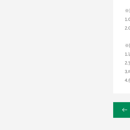
※
1
2
※
1
2
3
4