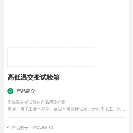
高低温交变试验箱
产品简介
高低温交变试验箱产品用途介绍
用途：用于工业产品高、低温的可靠性试验。对电子电工、汽车
摩托、航空航天、船舶兵器、高等院校、科研单位等相关产品的
零部件及材料在高、低温循环变化的情况下，检验其各项性能指
产品型号：YSGJW-50
标。产品具有较宽的温度控制范围。