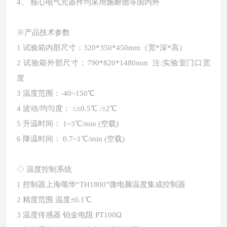
4、 核心电气元器件均采用施耐德等国内外
※产品技术参数
1
试验箱内部尺寸：320*350*450mm（宽*深*高）
2
试验箱外部尺寸：790*820*1480mm 注:实验室门口宽
度
3
温度范围：-40~150℃
4
波动/均匀度： ≤±0.5℃ /±2℃
5
升温时间： 1~3℃/min (空载)
6
降温时间： 0.7~1℃/min (空载)
◇
温度控制系统
1
控制器上海颂华“TH1800”微电脑温度集成控制器
2
精度范围 温度±0.1℃
3
温度传感器 铂金电阻 PT100Ω