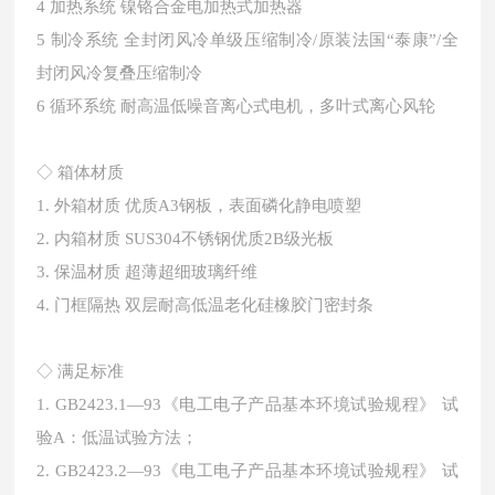
4
加热系统 镍铬合金电加热式加热器
5
制冷系统 全封闭风冷单级压缩制冷/原装法国“泰康”/全
封闭风冷复叠压缩制冷
6
循环系统 耐高温低噪音离心式电机，多叶式离心风轮
◇
箱体材质
1.
外箱材质 优质A3钢板，表面磷化静电喷塑
2.
内箱材质 SUS304不锈钢优质2B级光板
3.
保温材质 超薄超细玻璃纤维
4.
门框隔热 双层耐高低温老化硅橡胶门密封条
◇
满足标准
1.
GB2423.1—93《电工电子产品基本环境试验规程》 试
验A：低温试验方法；
2.
GB2423.2—93《电工电子产品基本环境试验规程》 试