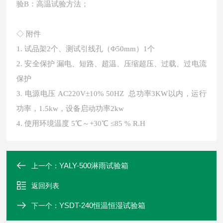
验B：高温试验方法；
◇
附件
1.
试品架2个、测试引线孔（Φ50mm）1个
2.
安全保护 漏电、短路、超温、压缩超压、过载、过电流
保护
3.
电源电压 AC220V±10% 50HZ 总功率3KW以内，运行
功率，1.5kw，设备启动功率2kw
4.
使用环境温度 5℃～+30℃ ≤85 % R.H
YALY-500淋雨试验箱
上一个：
返回列表
YSDT-240恒温恒湿试验箱
下一个：