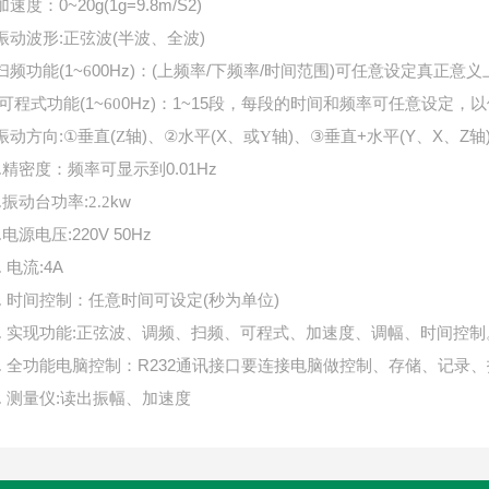
加速度：0~20g(1g=9.8m/S2)
振动波形:正弦波(半波、全波)
扫频功能(1~
00Hz)：(上频率/下频率/时间范围)可任意设定真正意
6
可程式功能(1~
0Hz)：1~15段，每段的时间和频率可任意设定
60
振动方向:
垂直(
轴)、
水平(X、
轴)、
垂直+水平(Y、X、Z轴
①
Z
②
或Y
③
精密度：频率可显示到0.01Hz
.
振动台功率:
kw
.
2.2
电源电压:220V 50Hz
.
电流:4A
.
时间控制：任意时间可设定(秒为单位)
.
实现功能:正弦波、调频、扫频、可程式、加速度、调幅、时间控制
.
全功能电脑控制：R232通讯接口要连接电脑做控制、存储、记录
.
测量仪:读出振幅、加速度
.