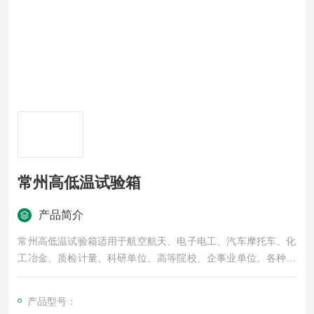
常州高低温试验箱
产品简介
常州高低温试验箱适用于航空航天、电子电工、汽车摩托车、化
工冶金、质检计量、科研单位、高等院校、企事业单位、各种电
子元气件等相关产品的零部件及材料在高温、低温、恒温环境下
贮存和使用时的适应性试验，检测其各性能指标，是产品模拟环
产品型号：
境试验*设备。