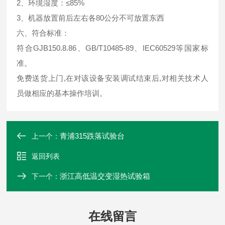
2、环境湿度：≤85%
3、机器放置前后左右各80公分不可放置东西
六、符合标准：
符合GJB150.8.86、GB/T10485-89、IEC60529等国家标
准。
免费送货上门,在对该设备安装调试结束后,对相关技术人
员做相应的基本操作培训。
青浦315跌落试验台
上一个：
返回列表
浙江高低温交变湿热试验箱
下一个：
在线留言