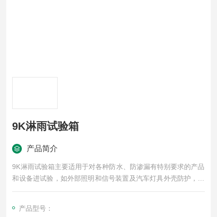
9K淋雨试验箱
产品简介
9K淋雨试验箱主要适用于对各种防水、防渗漏有特别要求的产品
和设备进试验，如外部照明和信号装置及汽车灯具外壳防护，满
足GB4208标准IP代码第2位表征数3、4的防护试验，也可根据试
验要求制造符合其它标准试验的试验机。
产品型号：