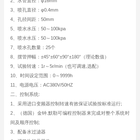
2、水管直径：φ16mm
3、喷孔直径：φ0.4mm
4、孔径间距：50mm
5、喷水水压：50～100kpa
6、喷水水压：50～100kpa
7、喷水孔数量：25个
8、摆管押幅：±45°±60°±90°±180°（理论数值）
9、试验转速：1r～5r/min（也可调速,选配）
10、时间设定范围：0～9999h
11、电源电压：AC380V/50HZ
二、控制系统:
1、采用进口变频器控制转速有效保证试验按标准运行;
2、（德国）金钟.默勒可编程控制器来完成对整个系统时
间及顺序控制;
3、配备水过滤器