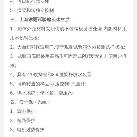
4、进口执行元器件
5、摆管和转独立控制
三、上海
淋雨试验箱
箱体材质：
1、箱体外壳材料采用优质不锈钢板发纹处理,内胆材料采
用不锈钢光板;
2、大面积可视玻璃门,便于观测试验箱体内被测试样状况;
3、试验箱底部采用高品质可固定式PU活动轮,方便用户搬
移;
4、具有270度摆管和360度旋杆喷水装置;
5、可调转速的样品;水压控制: 流量计;
6、供水系统：储水箱、增压泵;
四、安全保护系统：
1、漏电保护
2、短路保护
3、电机过热保护