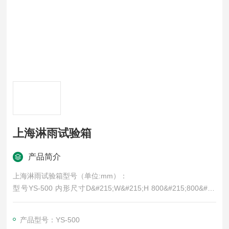
上海淋雨试验箱
产品简介
上海淋雨试验箱型号（单位:mm）：
型号YS-500 内形尺寸D&#215;W&#215;H 800&#215;800&#21
5;800
主要适用于对各种防水、防渗漏有特别要求的产品和设备进试
产品型号：YS-500
验，如外部照明和信号装置及汽车灯具外壳防护，满足GB4208