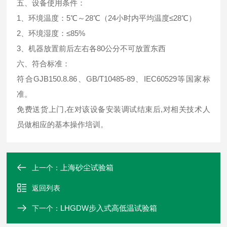
五、设备使用条件：
1、环境温度：5℃～28℃（24小时内平均温度≤28℃）
2、环境湿度：≤85%
3、机器放置前后左右各80公分不可放置东西
六、
符合标准：
符合GJB150.8.86、GB/T10485-89、IEC60529等国家标
准。
免费送货上门,在对该设备安装调试结束后,对相关技术人
员做相应的基本操作培训。
上海砂尘试验箱
上一个：
返回列表
LHGDW步入式高低温试验箱
下一个：