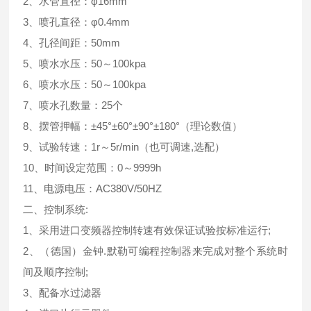
2、水管直径：φ16mm
3、喷孔直径：φ0.4mm
4、孔径间距：50mm
5、喷水水压：50～100kpa
6、喷水水压：50～100kpa
7、喷水孔数量：25个
8、摆管押幅：±45°±60°±90°±180°（理论数值）
9、试验转速：1r～5r/min（也可调速,选配）
10、时间设定范围：0～9999h
11、电源电压：AC380V/50HZ
二、控制系统:
1、采用进口变频器控制转速有效保证试验按标准运行;
2、（德国）金钟.默勒可编程控制器来完成对整个系统时
间及顺序控制;
3、配备水过滤器