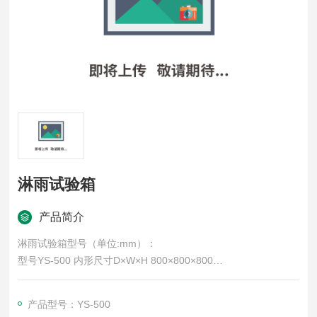
淋雨试验箱
产品简介
淋雨试验箱型号（单位:mm）：
型号YS-500 内形尺寸D×W×H 800×800×800
主要适用于对各种防水、防渗漏有特别要求的产品和设备进试
验，如外部照明和信号装置及汽车灯具外壳防护，满足GB4208
产品型号：YS-500
标准IP代码第2位表征数3、4的防护试验，也可根据试验要求制