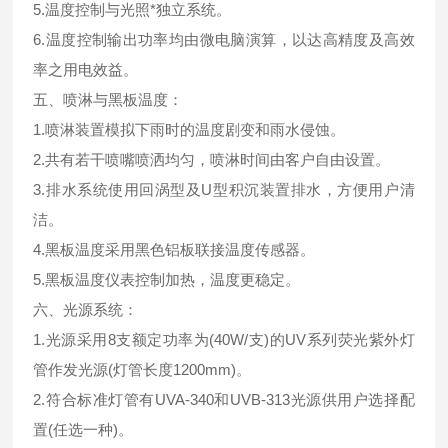
5.温度控制与光照*独立系统。
6.温度控制输出功率均由微电脑演算，以达高精度及高效
率之用电效益。
五、喷淋与黑板温度：
1.喷淋装置模拟下雨时的温度剧变和雨水侵蚀。
2.共有若干喷嘴喷洒均匀，喷淋时间由客户自由设置。
3.排水系统使用回涡型及U型积沉装置排水，方便用户清
洁。
4.黑板温度采用黑色铝板联接温度传感器。
5.黑板温度仪表控制加热，温度更稳定。
六、光源系统：
1.光源采用8支额定功率为(40W/支)的UV系列荧光紫外灯
管作发光源(灯管长度1200mm)。
2.符合标准灯管有UVA-340和UVB-313光源供用户选择配
置(任选一种)。