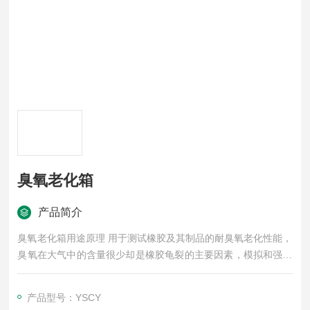
臭氧老化箱
产品简介
臭氧老化箱用途原理 用于测试橡胶及其制品的耐臭氧老化性能，
臭氧在大气中的含量很少却是橡胶龟裂的主要因素，模拟和强化
大气中的臭氧条件，研究臭氧对橡胶的作用规律，快速鉴定和评
价橡胶抗臭氧老化性能与臭氧剂防护效能的方法，进而采取有效
产品型号：YSCY
的防老化措施，以提高橡胶制品的使用寿命。