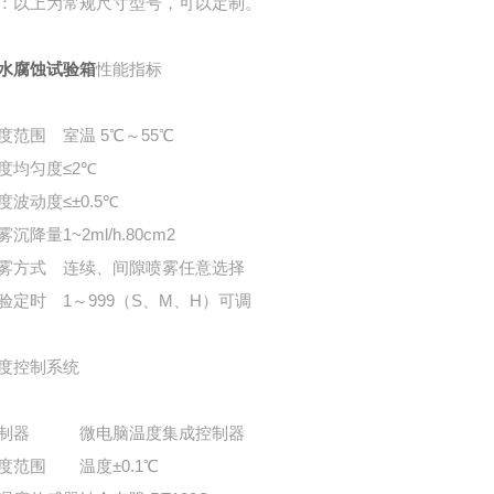
：以上为常规尺寸型号，可以定制。
水腐蚀试验箱
性能指标
度范围
室温 5℃～55℃
度均匀度
≤2℃
度波动度
≤±0.5℃
雾沉降量
1~2ml/h.80cm2
雾方式
连续、间隙喷雾任意选择
验定时
1～999（S、M、H）可调
度控制系统
制器
微电脑温度集成控制器
度范围
温度±0.1℃