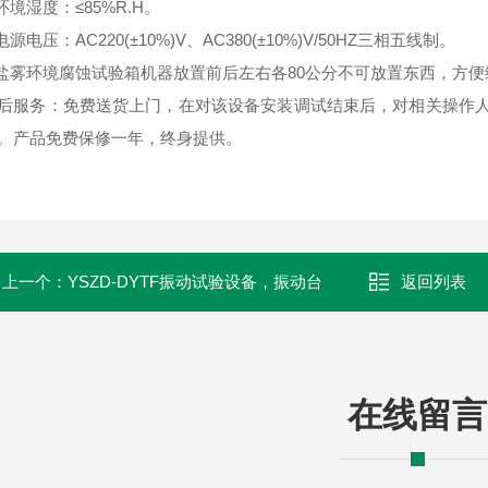
.环境湿度：≤85%R.H。
.电源电压：AC220(±10%)V、AC380(±10%)V/50HZ三相五线制。
.盐雾环境腐蚀试验箱机器放置前后左右各80公分不可放置东西，方
后服务：免费送货上门，在对该设备安装调试结束后，对相关操作
。产品免费保修一年，终身提供。
上一个：
YSZD-DYTF振动试验设备，振动台
返回列表
在线留言