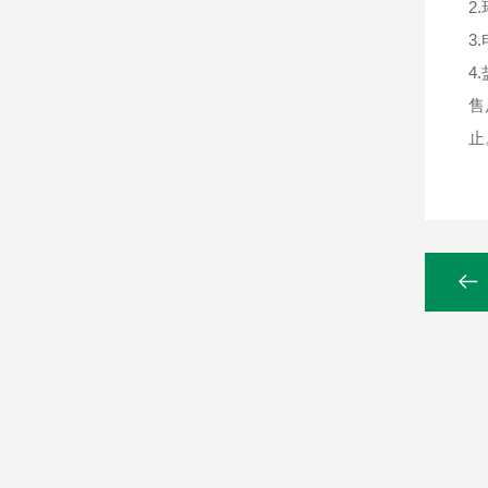
2
3
4
售
止