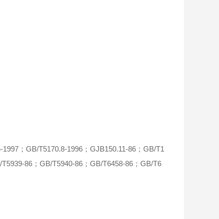
997；GB/T5170.8-1996；GJB150.11-86；GB/T1
/T5939-86；GB/T5940-86；GB/T6458-86；GB/T6