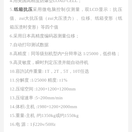
4.用美国高精度防爆型LOAD CELL；
纸箱抗压
5.
采用微电脑控制仪测量，双LCD显示：抗压
值、zui大抗压值（zui大压溃力）、位移、纸箱变形（纸
箱压溃时变形）等四个值
6.采用日本高精度编码器测量位移；
7.自动打印测试数据
8.高精度：同等级别机型内*分辩率达 1/25000，低价格；
9.高灵敏度，瞬时判定压溃并能自动停机
10.容許試件重量: 1T，2T，5T，10T任选
11.分解度 :1/25000 精度: ±1%
12.压缩空间 :1200×1200×1200mm
13.压缩速率 :5~200mm/min
14.体积-主机 :1980×1200×2000mm
15.重量-主机 :约1350kg或约1550kg
16.电 源：1∮220v/50Hz