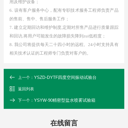
用及维护设备；
6. 设有客户服务中心，配有专职技术服务工程师负责产品
的售前、售中、售后服务工作；
7. 建立定期回访和维护制度,定期对所售产品进行质量跟踪
和回访,将用户可能发生的故障损失降到zui低程度；
8. 我公司将提供每天二十四小时的远程。24小时支持具有
相关技术认证的工程师专门负责对客户的。
YSZD-DYTF四度空间振动试验台
上一个：
返回列表
YSYW-90精密型盐水喷雾试验箱
下一个：
在线留言