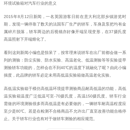
环境试验箱对汽车行业的意义
2015年8月12日新闻，一名英国游客日前在意大利北部乡镇游览时
期，发现一辆停靠了数天的法国车厂生产的轿车，车身及泵把均有金
属碎片脱落，轿车两边的后视镜亦好像开端呈现变形，在37摄氏度
高温照射下开端熔化了。
看到这则新闻小编也是惊呆了，按常理来说轿车在出厂前都会做一系
列的测验：防尘实验、防水实验、高温老化、低温测验等等实验提早
测验轿车功能的，怎样会在不到40℃的温度下就融化了呢？由此小编
揣度，此品牌的轿车必定未用高低温实验箱做高温老化实验。
高低温实验箱于模仿高低温环境提早测验商品耐高低温的功能，高低
温实验箱温度广泛低温可至-70摄氏度，高温150摄氏度。轿车行业
需做的环境测验很多而高低温是有必要做的，一辆轿车耐高温程度应
至少是80℃。若是在检测不合格商品不允许出厂直至改善功能合格停
止。关于轿车行业也有对于做轿车测验的相应规范。