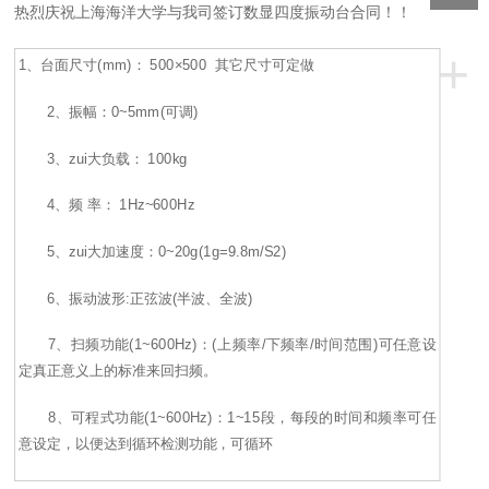
热烈庆祝上海海洋大学与我司签订数显四度振动台合同！！
+
1
、台面尺寸(mm)： 500×500 其它尺寸可定做
2、振幅：0~5mm(可调)
3、zui大负载： 100kg
4、频 率： 1Hz~600Hz
5、zui大加速度：0~20g(1g=9.8m/S2)
6、振动波形:正弦波(半波、全波)
7、扫频功能(1~600Hz)：(上频率/下频率/时间范围)可任意设
定真正意义上的标准来回扫频。
8、可程式功能(1~600Hz)：1~15段，每段的时间和频率可任
意设定，以便达到循环检测功能，可循环