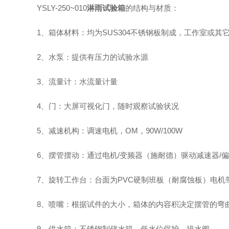
YSLY-250~010
淋雨试验箱
的结构与材质：
1、箱体材料：均为SUS304不锈钢板制成，工作室或
2、水泵：提供有压力的试验水源
3、流量计：水流量计量
4、门：大屏可视化门，随时观察试验状况
5、减速机构：调速电机，OM，90W/100W
6、摆管摆动：通过电机/变频器（施耐德）驱动减速器
7、旋转工作台：台面为PVC硬制班板（耐腐蚀板）电
8、喷嘴：根据试件的大小，箱体的内容积决定摆管的弯
9、供水箱：不锈钢制储水箱，低水位保护，排水阀，