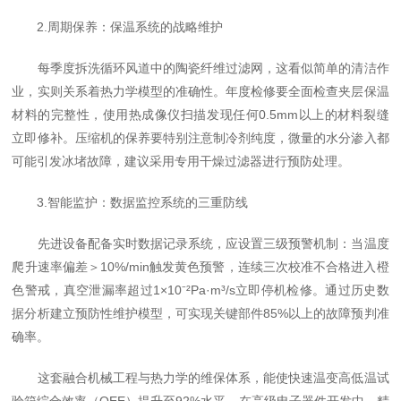
2.周期保养：保温系统的战略维护
每季度拆洗循环风道中的陶瓷纤维过滤网，这看似简单的清洁作
业，实则关系着热力学模型的准确性。年度检修要全面检查夹层保温
材料的完整性，使用热成像仪扫描发现任何0.5mm以上的材料裂缝
立即修补。压缩机的保养要特别注意制冷剂纯度，微量的水分渗入都
可能引发冰堵故障，建议采用专用干燥过滤器进行预防处理。
3.智能监护：数据监控系统的三重防线
先进设备配备实时数据记录系统，应设置三级预警机制：当温度
爬升速率偏差＞10%/min触发黄色预警，连续三次校准不合格进入橙
色警戒，真空泄漏率超过1×10⁻²Pa·m³/s立即停机检修。通过历史数
据分析建立预防性维护模型，可实现关键部件85%以上的故障预判准
确率。
这套融合机械工程与热力学的维保体系，能使快速温变高低温试