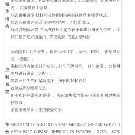
塔式喷雾系统，并装有盐液过滤系统，无结晶喷嘴，盐雾分布均
箱
匀， 沉降量自由调整 。
体
箱盖采用透明 材料可清楚看到箱内测试物品 和喷雾状况 。
结
箱盖和箱体之间采用水密封结构，无盐雾溢出。
构
线路控制板及其 它元气件均固定在便于检查和维护的位置， 采
用门锁开启式边盖门 , 不仅美观 ,而且方便维护
高精度P.I.D.控温仪， 误差为±0.1℃ ，富士、RKC、 霍尼威尔
表 （选配）。
温控仪具有输出打印功能，打印间隔时间、 打印速度 、分别可
控
单独进行设定（选配）。
制
箱盖开启为气缸起动撑扞， 开闭时轻松自如
系
连续或周期喷雾任选。
统
所有电路均装有断路器， 所有加热器均带有电子和机械过热保
护装置 。
多重系统保护，使用安全可靠。
符
GB/T2423.17 GB/T10125-1997 GB10587 GB6460 GB177 1
合
ASTM-B117 GJB150 DIN50021-75 ISO3768、3769、3770