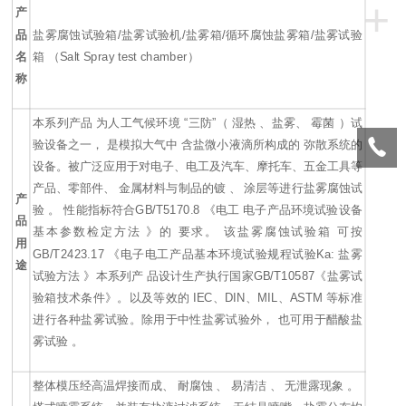
+
产
品
盐雾腐蚀试验箱/盐雾试验机/盐雾箱/循环腐蚀盐雾箱/盐雾试验
名
箱
（Salt Spray test chamber）
称
本系列产品 为人工气候环境 “三防”（ 湿热 、盐雾、 霉菌 ）试
验设备之一， 是模拟大气中 含盐微小液滴所构成的 弥散系统的
设备。被广泛应用于对电子、电工及汽车、摩托车、五金工具等
产品、零部件、 金属材料与制品的镀 、 涂层等进行盐雾腐蚀试
产
验 。 性能指标符合GB/T5170.8 《电工 电子产品环境试验设备
品
基本参数检定方法 》的 要求。 该盐雾腐蚀试验箱 可按
用
GB/T2423.17 《电子电工产品基本环境试验规程试验Ka: 盐雾
途
试验方法 》本系列产 品设计生产执行国家GB/T10587《盐雾试
验箱技术条件》。以及等效的 IEC、DIN、MIL、ASTM 等标准
进行各种盐雾试验。除用于中性盐雾试验外， 也可用于醋酸盐
雾试验 。
整体模压经高温焊接而成、 耐腐蚀 、 易清洁 、 无泄露现象 。