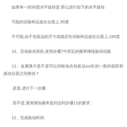
如果单一的
90
度水平旋转
是
:
那么进行如下的水平旋转
:
可能的试验样品放在台面上
,90
度
不可能
,
由于包装品的尺寸或稳定性试验样品放在台面上
,180
度
10
、启动振动系统
,
使用步骤
7
中所定的频率继续振动试验
.
11
、金属薄片是不是可以间歇地在包装品zui长的一面的底部和
振动台面之间移动？
.
若是
,
进行下一步骤
.
.
若不是
,
逐渐增加频率直到达到步骤
11
的要求
.
12
、完成振动时间
.