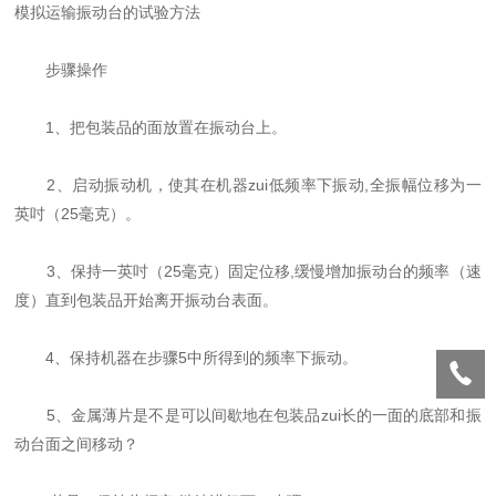
模拟运输振动台
的试验方法
步骤操作
1
、把包装品的面放置在振动台上。
2
、启动振动机，使其在机器zui低频率下振动
,
全振幅位移为一
英吋（
25
毫克）。
3
、保持一英吋（
25
毫克）固定位移
,
缓慢增加振动台的频率（速
度）直到包装品开始离开振动台表面。
4
、保持机器在步骤
5
中所得到的频率下振动。
5
、金属薄片是不是可以间歇地在包装品zui长的一面的
底部和振
动台面
之间移动？