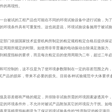
境条件的再现性。
一台被试的工程产品也可能在不同的环境试验设备中进行试验，为
的环境条件具有可重复性。这也就是说，环境试验设备施用于被试
定部门依据国家技术监督机构所制定的检定规程检定合格后提供保
定周期所规定的时限。如使用非常普遍的电动振动台除满足激振力
等到精度指标的要求，而且每次检定后的使用周期为二年，超过二
和可控制的，这不仅是为了使环境参数限制在一定的容差范围之内
试产品的损坏，带来不必要的损失。目前各种试验规范中大体要求
值及容差都有严格的规定，并排除非试验所需的环境因素渗透其中
定的环境条件外，不允许对被试产品附加其它的环境应力干扰。如
失真度等精度指标都是为了保证环境试验条件的*性而制定的检定