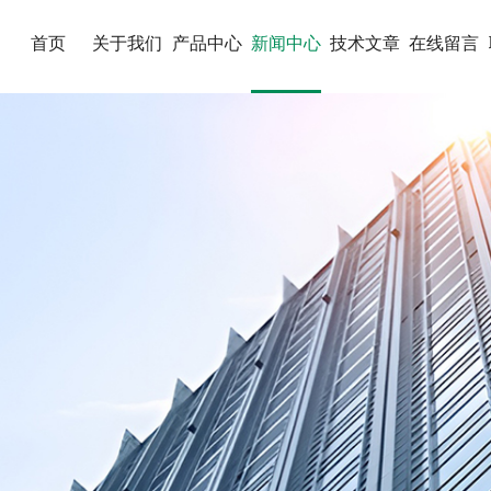
首页
关于我们
产品中心
新闻中心
技术文章
在线留言