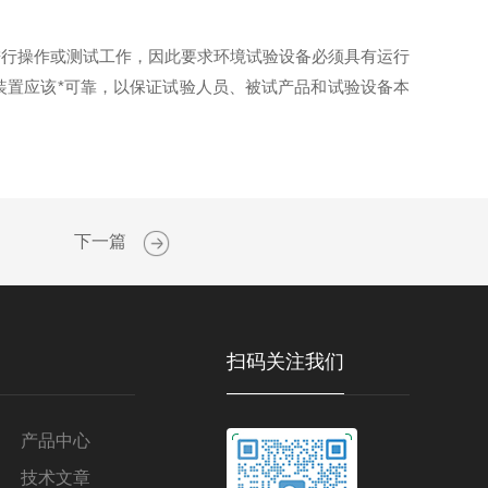
进行操作或测试工作，因此要求环境试验设备必须具有运行
装置应该*可靠，以保证试验人员、被试产品和试验设备本
下一篇
扫码关注我们
产品中心
技术文章