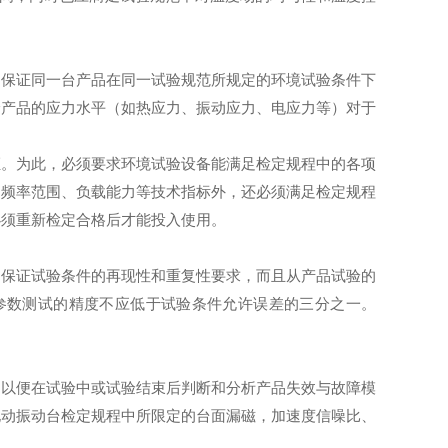
了保证同一台产品在同一试验规范所规定的环境试验条件下
验产品的应力水平（如热应力、振动应力、电应力等）对于
证。为此，必须要求环境试验设备能满足检定规程中的各项
、频率范围、负载能力等技术指标外，还必须满足检定规程
年必须重新检定合格后才能投入使用。
，保证试验条件的再现性和重复性要求，而且从产品试验的
参数测试的精度不应低于试验条件允许误差的三分之一。
，以便在试验中或试验结束后判断和分析产品失效与故障模
电动振动台检定规程中所限定的台面漏磁，加速度信噪比、
项目。