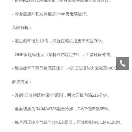
- 使用R22替代环保冷媒，牺牲能效换取短期降温速度。
- 冷凝器翅片积灰厚度超1mm仍继续运行。
风险解析：
- 液击概率增加12倍，涡旋压缩机报废率高达70%。
- ODP值超标违反《蒙特利尔议定书》，面临环保处罚。
- 散热效率下降导致高压保护，-55℃低温能力衰减至-40℃。
解决方案：
- 遵循"三分钟延时保护"原则，两次开机间隔≥15分钟。
- 全面切换为R404A/R23混合冷媒，GWP值降低65%。
- 每月用压缩空气反向吹扫冷凝器，压降控制在0.1MPa以内。