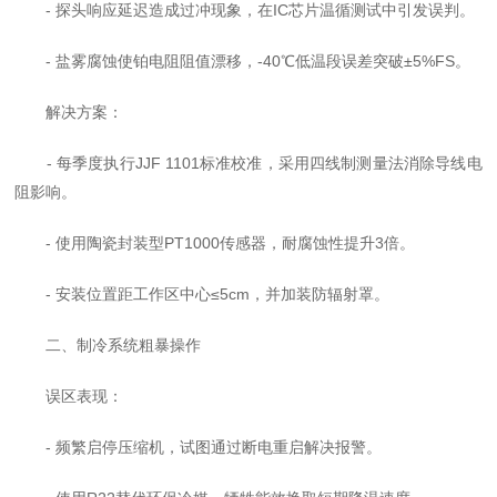
- 探头响应延迟造成过冲现象，在IC芯片温循测试中引发误判。
- 盐雾腐蚀使铂电阻阻值漂移，-40℃低温段误差突破±5%FS。
解决方案：
- 每季度执行JJF 1101标准校准，采用四线制测量法消除导线电
阻影响。
- 使用陶瓷封装型PT1000传感器，耐腐蚀性提升3倍。
- 安装位置距工作区中心≤5cm，并加装防辐射罩。
二、制冷系统粗暴操作
误区表现：
- 频繁启停压缩机，试图通过断电重启解决报警。