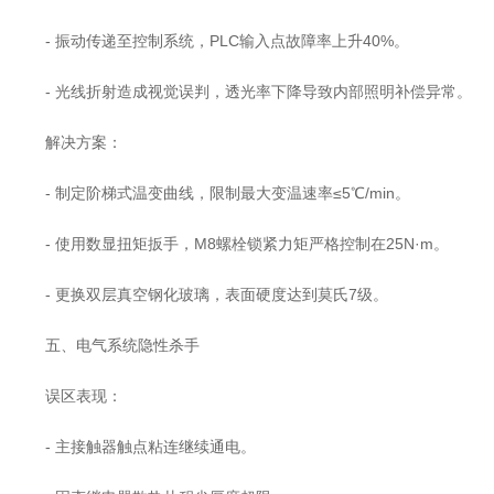
- 振动传递至控制系统，PLC输入点故障率上升40%。
- 光线折射造成视觉误判，透光率下降导致内部照明补偿异常。
解决方案：
- 制定阶梯式温变曲线，限制最大变温速率≤5℃/min。
- 使用数显扭矩扳手，M8螺栓锁紧力矩严格控制在25N·m。
- 更换双层真空钢化玻璃，表面硬度达到莫氏7级。
五、电气系统隐性杀手
误区表现：
- 主接触器触点粘连继续通电。