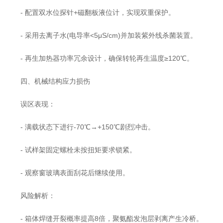
- 配置双水位探针+磁翻板液位计，实现双重保护。
- 采用去离子水(电导率<5μS/cm)并加装紫外线杀菌装置。
- 再生加热器功率冗余设计，确保转轮再生温度≥120℃。
四、机械结构应力损伤
误区表现：
- 满载状态下进行-70℃→+150℃剧烈冲击。
- 试样架固定螺栓未按扭矩要求锁紧。
- 观察窗玻璃表面刮花后继续使用。
风险解析：
- 箱体焊缝开裂概率提高8倍，聚氨酯发泡层剥离产生冷桥。