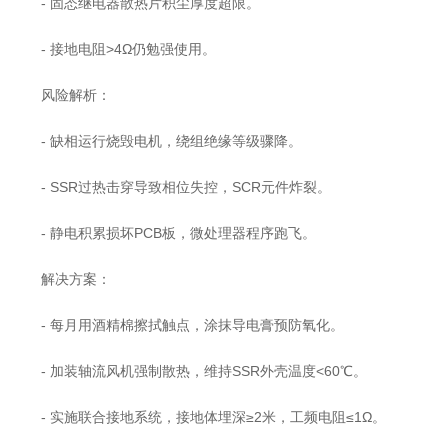
- 固态继电器散热片积尘厚度超限。
- 接地电阻>4Ω仍勉强使用。
风险解析：
- 缺相运行烧毁电机，绕组绝缘等级骤降。
- SSR过热击穿导致相位失控，SCR元件炸裂。
- 静电积累损坏PCB板，微处理器程序跑飞。
解决方案：
- 每月用酒精棉擦拭触点，涂抹导电膏预防氧化。
- 加装轴流风机强制散热，维持SSR外壳温度<60℃。
- 实施联合接地系统，接地体埋深≥2米，工频电阻≤1Ω。