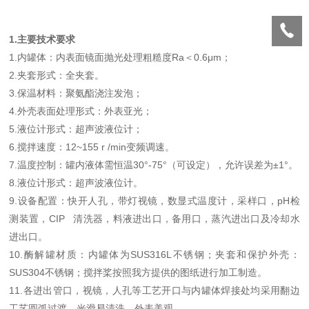
1.主要技术要求
1.内罐体：内表面镜面抛光处理粗糙度Ra＜0.6μm；
2.夹套形式：全夹套。
3.保温材料：聚氨酯浇注发泡；
4.外壳表面处理形式：外表亚光；
5.液位计形式：超声波液位计；
6.搅拌速度：12~155 r /min变频调速。
7.温度控制：罐内液体需恒温30°-75°（可设定），允许误差为±1°。
8.液位计形式：超声波液位计。
9.设备配置：快开人孔，带灯视镜，数显式温度计，采样口，pH检
测装置，CIP 清洗器，料液进出口，备用口，蒸汽进出口及冷却水
进出口。
10.酶解罐材质：内罐体为SUS316L不锈钢；夹套和保护外壳：
SUS304不锈钢；搅拌桨按照我方提供的图纸进行加工制造。
11.各进出管口，视镜，人孔等工艺开口与内罐体焊接处均采用翻边
工艺圆弧过渡，光滑易清洗
，外表美观。