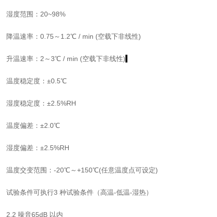
湿度范围：
20~98%
降温速率：
0.75～
1.2
℃
/ min (
空载下非线性
)
升温速率：
2～3
℃
/ min (
空载下非线性
)
温度稳定度：
±
0.5
℃
湿度稳定度：
±
2.5%RH
温度偏差：
±
2.0
℃
湿度偏差：
±
2.5%RH
温度交变范围：
-
20
℃～
+1
5
0
℃
(
任意温度点可设定
)
试验条件可执行
3
种试验条件（高温
-
低温
-
湿热）
2.2
噪音
65dB
以内