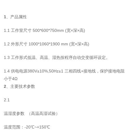
1
、产品属性
1.1
工作室尺寸
500*600*750
mm (
宽
×深×高
)
1.2
外形尺寸
1000*1060*1900
mm (
宽
×深×高
)
1.3
工作形式低温、高温、湿热按程序自动交变循环设定。
1.4
供电电源
380V
±
10%,50Hz
±
1
三相四线
+
接地线，保护接地电阻
小于
4
Ω
2
、主要技术参数
2.1
温湿度参数
（高温高湿试验）
温度范围：
-
20
℃
~+1
5
0
℃