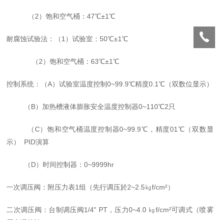
（
2）饱和空气桶：47℃±1℃
耐腐蚀试验法：（
1）试验室：50℃±1℃
（
2）饱和空气桶：63℃±1℃
控制系统：（
A）试验室温度控制0~99.9℃精度0.1℃（双数位显示）
（
B）加热槽液体膨胀安全温度控制器0~110℃2只
（
C）饱和空气桶温度控制器0~99.9℃，精度01℃（双数显
示） PID演算
（
D）时间控制器：0~9999hr
一次调压阀：附压力表
1组（先行调压於2~2.5㎏f/cm²）
二次调压阀：台制调压阀
1/4
"
PT，压力0~4.0 ㎏f/cm
²
可调式（喷雾