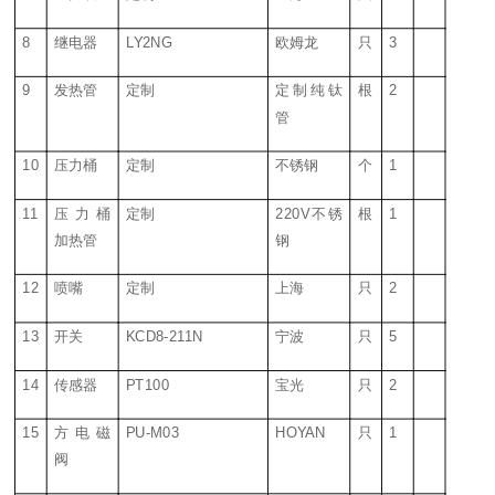
8
继电器
LY2NG
欧姆龙
只
3
9
发热管
定制
定制纯钛
根
2
管
10
压力桶
定制
不锈钢
个
1
11
压力桶
定制
220V不锈
根
1
加热管
钢
12
喷嘴
定制
上海
只
2
13
开关
KCD8-211N
宁波
只
5
14
传感器
PT100
宝光
只
2
15
方电磁
PU-M03
HOYAN
只
1
阀