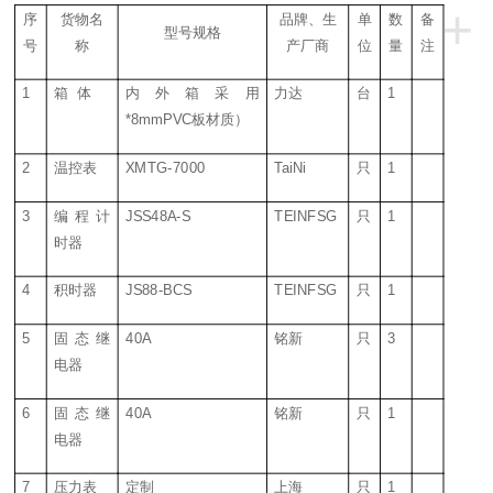
+
序
货物名
品牌、生
单
数
备
型号规格
号
称
产厂商
位
量
注
1
箱
体
内外箱采用
力达
台
1
*8mmPVC板材质）
2
温控表
XMTG-7000
TaiNi
只
1
3
编程计
JSS48A-S
TEINFSG
只
1
时器
4
积时器
JS88-BCS
TEINFSG
只
1
5
固态继
40A
铭新
只
3
电器
6
固态继
40A
铭新
只
1
电器
7
压力表
定制
上海
只
1