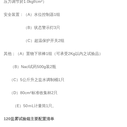
压力调节於
1.0kgf/cm
²
）
安全装置：（
A）水位控制器1组
（
B）状态警示灯3只
（
C）超温保护开关2组
其他；（
A）置物下班棒1组（可承受2Kg以内之试验品）
（
B）Nac
l
试药
500g装2瓶
（
C）5公斤升之盐水调制桶1只
（
D）80cm
²
标准收集杯
2只
（
E
）
50
ｍ
L计量筒1只。
120盐雾试验箱主要配置清单