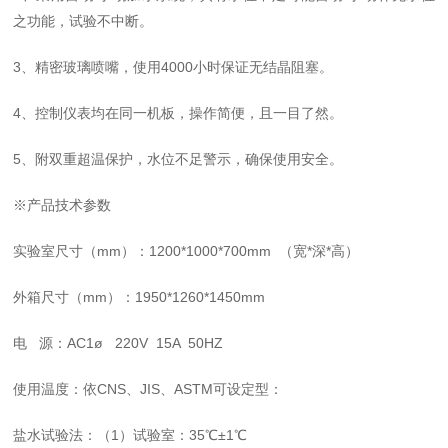
之功能，试验不中断。
3、精密玻璃喷嘴，使用4000小时保证无结晶阻塞。
4、控制仪表均在同一机板，操作简便，且一目了然。
5、附双重超温保护，水位不足警示，确保使用安全。
※产品技术参数
实验室尺寸（
mm）：
1
200
*
1000
*
700
mm
（宽
*深*高）
外箱尺寸（
mm）：1950*1260*1450mm
电
源：AC1ø 220V 15A 50HZ
使用温度：依
CNS、JIS、ASTM可设定型：
盐水试验法：（
1）试验室：35℃±1℃