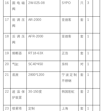
16
圆电磁
2W-025-08
SYPO
只
3
阀
17
前调压
AR-2000
亚德客
套
1
阀
18
后调压
AFR-2000
亚德客
套
1
阀
19
熔断器
RT18-63X
正浩
套
1
20
气缸
SC40*450
东特
对
1
21
底座
2800*1200
宁波定制
套
1
不锈钢
22
超温保
30-150度
韩国彩虹
套
2
护装置
23
喷雾塔
定制
上海
套
1