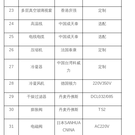
23
多层真空玻璃视窗
香港庆强
定制
24
高温线
中国成天泰
选配
25
电线电缆
中国成天泰
选配
26
压缩机
法国泰康
定制
中国台湾科威
27
冷凝器
定制
力
28
冷凝风机
德国顿力
220V350V
29
干燥过滤器
丹麦丹佛斯
DCL032/085
30
膨胀阀
丹麦丹佛斯
TS2
日本
SANHUA
31
电磁阀
AC220V
CNINA