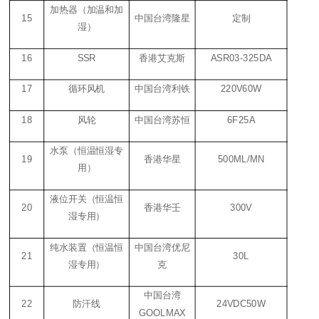
加热器（加温和加
15
中国台湾隆星
定制
湿）
16
SSR
香港艾克斯
ASR03-325DA
17
循环风机
中国台湾利铁
220V60W
18
风轮
中国台湾苏恒
6F25A
水泵（恒温恒湿专
19
香港华星
500ML/MN
用）
液位开关（恒温恒
20
香港华壬
300V
湿专用）
纯水装置（恒温恒
中国台湾优尼
21
30L
湿专用）
克
中国台湾
22
防汗线
24VDC50W
GOOLMAX