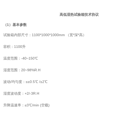
高低湿热试验箱技术协议
（
1
）
基本参数
试验箱内部尺寸：
1100*1000*1000mm （宽*深*高）
容积：
1100升
温度范围：
-40~150℃
湿度范围：
20~98%R.H
波动
/均匀度：≤±0.5℃ /±2℃
湿度波动度：
+2/-3R.H
升降温速率：
≤3℃/min (空载)