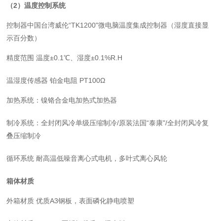
（
2
）温度控制系统
控制器中国台湾威伦
“TK1200"微电脑温度集成控制器（湿度直接显
示百分数）
精度范围
温度±0.1℃、湿度±0.1%R.H
温湿度传感器
铂金电阻 PT100Ω
加热系统
：
镍铬合金电加热式加热器
制冷系统
：
全封闭风冷单级压缩制冷
/原装法国“泰康"/全封闭风冷复
叠压缩制冷
循环系统
耐高温低噪音离心式电机，多叶式离心风轮
箱体材质
外箱材质
优质A3钢板，表面磷化静电喷塑