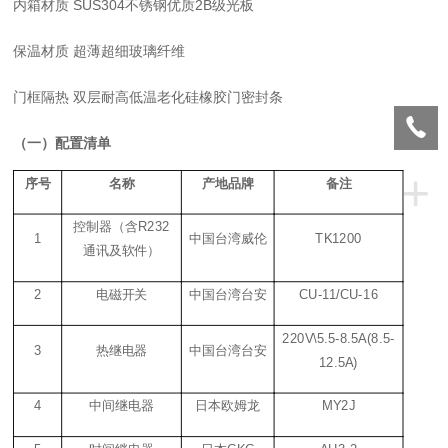
内箱材质
SUS304不锈钢优质2B级光板
保温材质
超薄超细玻璃纤维
门框隔热
双层耐高低温老化硅橡胶门密封条
（一）
配置清单
+
序号
名称
产地品牌
备注
控制器（含
R232
1
中国台湾威伦
TK1200
通讯及软件）
2
电磁开关
中国台湾台安
CU-11/CU-16
220V\5.5-8.5A(8.5-
3
热继电器
中国台湾台安
12.5A)
4
中间继电器
日本欧姆龙
MY2J