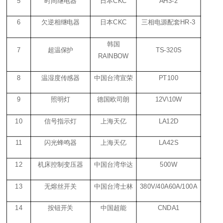
5
时间继电器
日本
CKC
AH3-2
6
欠逆相继电器
日本
CKC
三相电源配套
HR-3
韩国
7
超温保护
TS-320S
RAINBOW
8
温湿度传感器
中国台湾宣荣
PT100
9
照明灯
德国欧司朗
12V\10W
10
信号指示灯
上海天亿
LA12D
11
闪光蜂鸣器
上海天亿
LA42S
12
机床控制变压器
中国台湾华达
500W
13
无熔丝开关
中国台湾士林
380V/40A60A/100A
14
按钮开关
中国超能
CNDA1