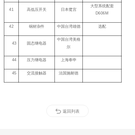
大型系统配套
41
高低压开关
日本鹭宫
D606M
42
铜材杂件
中国台湾雄德
选配
中国台湾美格
43
固态继电器
尔
44
压力继电器
上海奉申
45
交流接触器
法国施耐德
返回列表