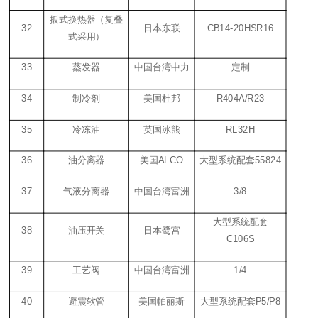
扳式换热器（复叠
32
日本东联
CB14-20HSR16
式采用）
33
蒸发器
中国台湾中力
定制
34
制冷剂
美国杜邦
R404A/R23
35
冷冻油
英国冰熊
RL32H
36
油分离器
美国
ALCO
大型系统配套
55824
37
气液分离器
中国台湾富洲
3/8
大型系统配套
38
油压开关
日本鹭宫
C106S
39
工艺阀
中国台湾富洲
1/4
40
避震软管
美国帕丽斯
大型系统配套
P5/P8