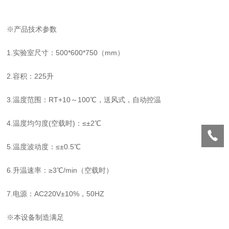
※产品技术参数
1.
实验室尺寸：
500*600*750（mm）
2.
容积：
225升
3.
温度范围：
RT+10～100℃，送风式，自动控温
4.
温度均匀度
(空载时)：≤±2℃
5.
温度波动度：
≤±0.5℃
6.
升温速率：
≥3℃/min（空载时）
7.
电源：
AC220V±10%，50HZ
※本设备制造满足