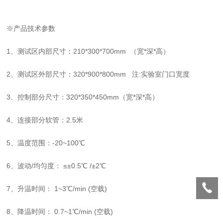
※产品技术参数
1
、
测试区内部尺寸：
210*300*700mm （宽*深*高）
2
、
测试区外部尺寸：
320*900*800mm 注:实验室门口宽度
3
、
控制部分尺寸：
320*350*450mm（宽*深*高）
4
、
连接部分软管：
2.5米
5
、
温度范围：
-20~100℃
6
、
波动
/均匀度： ≤±0.5℃ /±2℃
7
、
升温时间：
1~3℃/min (空载)
8
、
降温时间：
0.7~1℃/min (空载)