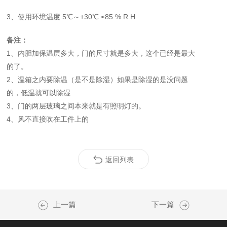
3、
使用环境温度
5℃～+30℃ ≤85 % R.H
备注：
1
、
内胆加保温层多大，门的尺寸就是多大，这个已经是最大
的了。
2
、
温箱之内要除温（是不是除湿）如果是除湿的是没问题
的，低温就可以除湿
3
、
门的两层玻璃之间本来就是有照明灯的。
4
、
风不直接吹在工件上的
返回列表
上一篇
下一篇