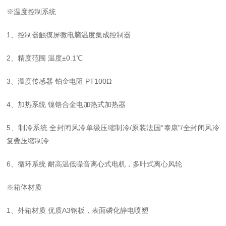
※温度控制系统
1
、
控制器触摸屏微电脑温度集成控制器
2
、
精度范围
温度±0.1℃
3、
温度传感器
铂金电阻 PT100Ω
4
、
加热系统
镍铬合金电加热式加热器
5
、
制冷系统
全封闭风冷单级压缩制冷/原装法国“泰康"/全封闭风冷
复叠压缩制冷
6、
循环系统
耐高温低噪音离心式电机，多叶式离心风轮
※箱体材质
1
、
外箱材质
优质A3钢板，表面磷化静电喷塑