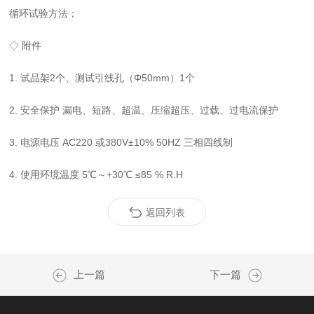
循环试验方法；
◇ 附件
1. 试品架2个、测试引线孔（Φ50mm）1个
2. 安全保护 漏电、短路、超温、压缩超压、过载、过电流保护
3. 电源电压 AC220 或380V±10% 50HZ 三相四线制
4. 使用环境温度 5℃～+30℃ ≤85 % R.H
返回列表
上一篇
下一篇