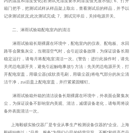
内的温度和湿度变化(若测试无湿度要求则湿度值无显示值); 6、打开
箱门把手，把测试试样从样品架上取出，查看测试后的样品，并予以
记录测试状况;此次测试完成; 7、测试完毕后，关掉电源开关。
二、淋雨试验箱配电室内的清洁
淋雨试验箱长期裸露在环境中，配电室内的仪表、配电板、水回
路等会聚集灰尘，当潮湿空气时，会引起设备故障，为保证设备长期
稳定运行，请每月将配电室清洁一次。(警告：进行此操作时，请先
关闭总电源开关，避免引起触电事故!) 方法：先关闭总电源开关，打
开配电室盖，用吸尘器(或软质毛刷，用吸尘器)将电气部分的灰尘清
洁干净，zui后盖上配电室盖，并拧紧紧固螺钉。
淋雨试验箱外箱的清洁设备长期裸露在环境中，外表面会聚集灰
尘，为保证设备不影响室内美观、清洁，减缓设备老化，请每周将设
备外表面清洁一次。
上海毅硕实验仪器厂是专业从事生产检测设备仪器的*企业。上海
毅硕始终以："品质、服务"为我们公司的经营宗旨，不断*和提高产品