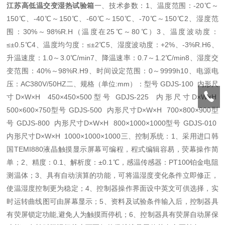
江苏高低温交变湿热试验箱
一、技术参数：1、温度范围：-20℃～
150℃、-40℃～150℃、-60℃～150℃、-70℃～150℃2、湿度范
围：30%～98%R.H（温度在25℃～80℃）3、温度波动度：
≤±0.5℃4、温度均匀度：≤±2℃5、湿度波动度：+2%、-3%R.H6、
升温速度：1.0～3.0℃/min7、降温速率：0.7～1.2℃/min8、湿度交
变范围：40%～98%R.H9、时间设定范围：0～9999h10、电源电
压：AC380V/50HZ二、规格（单位:mm）：型号 GDJS-100 内形尺
寸D×W×H 450×450×500型号 GDJS-225 内形尺寸D×W×H
500×600×750型号 GDJS-500 内形尺寸D×W×H 700×800×900型
号 GDJS-800 内形尺寸D×W×H 800×1000×1000型号 GDJS-010
内形尺寸D×W×H 1000×1000×1000三、控制系统：1、采用进口韩
国TEMI880液晶触摸显示屏幕可编程，程式编辑容易，荧幕操作简
单；2、精度：0.1、解析度：±0.1℃，感温传感器：PT100铂金电阻
测温体；3、具有自动演算的功能，可将温湿度变化条件立即修正，
使温湿度控制更为稳定；4、控制器操作界面设中英文可供选择，实
时运转曲线图可由屏幕显示；5、资料及试验条件输入后，控制器具
有荧屏锁定功能,避免人为触摸而停机；6、控制器具有荧屏自动屏保