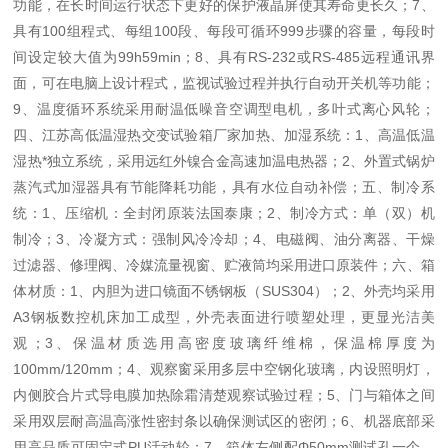
功能，在长时间运行状态下更好的保护液晶屏使其寿命更长久；7、
具有100组程式、每组100段、每段可循环999步骤的容量，每段时
间设定较大值为99h59min；8、具有RS-232或RS-485远程通讯界
面，可在电脑上设计程式，监视试验过程并执行自动开关机等功能；
9、温度循环系统采用耐温低噪音空调型电机，多叶式离心风轮；
四、江苏高低温湿热交变试验箱厂家加热、加湿系统：1、高温低温
湿热*独立系统，采用远红外镍合金高速加温电热器；2、外置式锅炉
蒸汽式加湿器具有节能降耗功能，具有水位自动补偿；五、制冷系
统：1、压缩机：全封闭原装法国泰康；2、制冷方式：单（双）机
制冷；3、冷凝方式：强制风冷冷却；4、电磁阀、油分离器、干燥
过滤器、修理阀、冷媒流量视窗、贮液筒均采用进口原装件；六、箱
体材质：1、内胆为进口镜面不锈钢板（SUS304）；2、外壳均采用
A3钢板数控机床加工成型，外壳表面进行喷塑处理，更显光洁美
观；3、保温材质选用高密度玻璃纤维棉，保温棉厚度为
100mm/120mm；4、观察窗采用多层中空钢化玻璃，内设照明灯，
内侧胶合片式导电膜加热除霜清楚观察试验过程；5、门与箱体之间
采用双层耐高温高涨性密封条以确保测试区的密闭；6、机器底部采
用高品质可固定式PU活动轮；7、箱体左侧配Φ50mm测试孔一个，