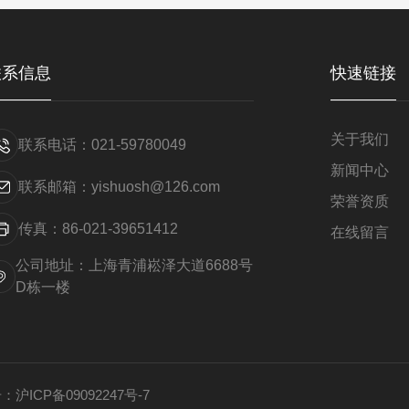
联系信息
快速链接
关于我们
联系电话：021-59780049
新闻中心
联系邮箱：yishuosh@126.com
荣誉资质
传真：86-021-39651412
在线留言
公司地址：上海青浦崧泽大道6688号
D栋一楼
：
沪ICP备09092247号-7