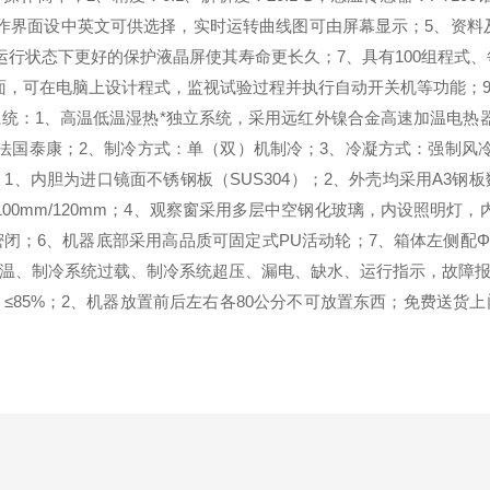
作界面设中英文可供选择，实时运转曲线图可由屏幕显示；5、资料
行状态下更好的保护液晶屏使其寿命更长久；7、具有100组程式、每
5远程通讯界面，可在电脑上设计程式，监视试验过程并执行自动开关机等
统：1、高温低温湿热*独立系统，采用远红外镍合金高速加温电热
法国泰康；2、制冷方式：单（双）机制冷；3、冷凝方式：强制风
、内胆为进口镜面不锈钢板（SUS304）；2、外壳均采用A3
00mm/120mm；4、观察窗采用多层中空钢化玻璃，内设照明灯
闭；6、机器底部采用高品质可固定式PU活动轮；7、箱体左侧配Φ
温、制冷系统过载、制冷系统超压、漏电、缺水、运行指示，故障
：≤85%；2、机器放置前后左右各80公分不可放置东西；免费送