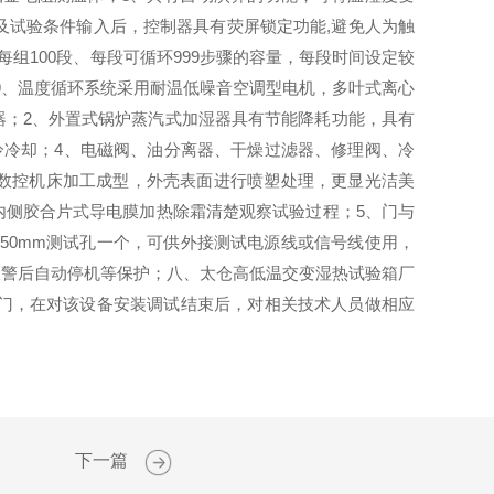
及试验条件输入后，控制器具有荧屏锁定功能,避免人为触
组100段、每段可循环999步骤的容量，每段时间设定较
功能；9、温度循环系统采用耐温低噪音空调型电机，多叶式离心
器；2、外置式锅炉蒸汽式加湿器具有节能降耗功能，具有
冷冷却；4、电磁阀、油分离器、干燥过滤器、修理阀、冷
钢板数控机床加工成型，外壳表面进行喷塑处理，更显光洁美
，内侧胶合片式导电膜加热除霜清楚观察试验过程；5、门与
50mm测试孔一个，可供外接测试电源线或信号线使用，
报警后自动停机等保护；八、太仓高低温交变湿热试验箱厂
货上门，在对该设备安装调试结束后，对相关技术人员做相应
下一篇