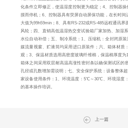
化条件立即修正，使温湿度控制更为稳定；4、控制器操
摸而停机；6、控制器具有荧屏自动屏保功能，在长时间运
大值为99h59min；8、具有RS-232或RS-48
风轮；四、直销高低温湿热交变试验箱厂家加热、加湿系
水位自动补偿；五、制冷系统：1、压缩机：全封闭原装
媒流量视窗、贮液筒均采用进口原装件；六、箱体材质：1
观；3、保温材质选用高密度玻璃纤维棉，保温棉厚度为1
箱体之间采用双层耐高温高涨性密封条以确保测试区的密
孔径或孔数增加需说明；七、安全保护系统：设备整体超
家设备使用条件：1、环境温度：5℃～30℃、环境湿度
的基本操作培训。
上一篇