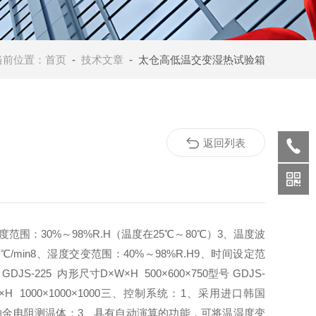
当前位置：
首页
-
技术文章
- 太仓高低温交变湿热试验箱
返回列表
湿度范围：30%～98%R.H（温度在25℃～80℃）3、温度波
.2℃/min8、湿度交变范围：40%～98%R.H9、时间设定范
JS-225 内形尺寸D×W×H 500×600×750型号 GDJS-
D×W×H 1000×1000×1000三、控制系统：1、采用进口韩国
00铂金电阻测温体；3、具有自动演算的功能，可将温湿度变