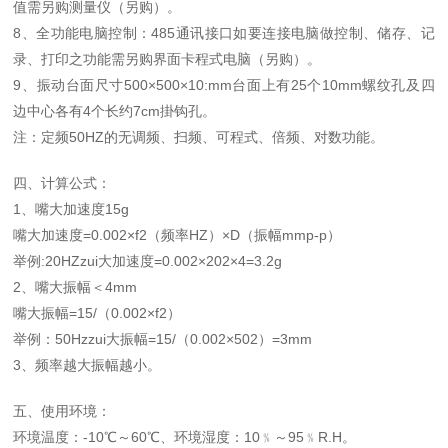
值需另购测量仪（另购）。
8、全功能电脑控制：485通讯接口如要连接电脑做控制、储存、记
录、打印之功能需另购界面卡程式电脑（另购）。
9、振动台面尺寸500×500×10:mm台面上有25个10mm螺纹孔及四
边中心各有4个长约7cm掛钩孔。
注：定频50HZ的无调频、扫频、可程式、倍频、对数功能。
四、计算公式：
1、嘴大加速度15g
嘴大加速度=0.002×f2（频率HZ）×D（振幅mmp-p）
举例:20HZzui大加速度=0.002×202×4=3.2g
2、嘴大振幅＜4mm
嘴大振幅=15/（0.002×f2）
举例：50Hzzui大振幅=15/（0.002×502）=3mm
3、频率越大振幅越小。
五、使用环境：
环境温度：-10℃～60℃、环境湿度：10﹪～95﹪R.H。