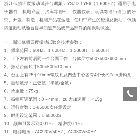
浙江低频四度振动试验台调频：YSZD-TYF6（1-600HZ）适用于电
子器件、机电产品、汽车零部件、仪器仪表、玩具等各行各业的研
究、开发、制造，检测产品在运送、使用中产生的碰撞及振动，低频
四度振动试验台提早知道产品或产品部件的耐振动试验。
一、浙江低频四度振动试验台技术参数：
1、频率范围：50HZ、1-600HZ、1-3000H、1-5000H
2、上下左右前后同一个台面工作，台体尺寸500×500×600:mm
3、振动台面尺寸500×500×10:mm
4、台面上有25个10mm螺纹孔及四边中心各有4个长约7cm掛钩孔
5、振动波形：正弦波（半波/全波）
6、承重量：75kg、
7、振幅可调范围：0～4mm、zui大加速度：＜15g
8、运行次数：1-65000次任意设定
9、时间设定范围：1-65000S
10、频率可显示到0.01Hz，精密度0.1Hz
11、电源电压：AC220V/50HZ、AC380V/50HZ